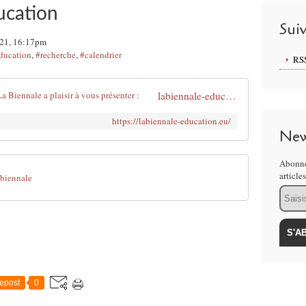
ucation
Sui
021, 16:17pm
éducation
,
#recherche
,
#calendrier
RS
labiennale-education - L'association La Biennale a plaisir à vous présenter :
https://labiennale-education.eu/
New
Abonne
article
biennale
Email
epost
0