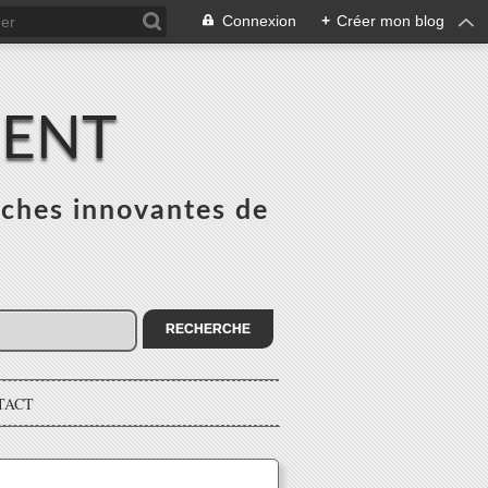
Connexion
+
Créer mon blog
MENT
ches innovantes de
s
TACT