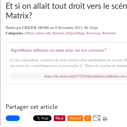
Et si on allait tout droit vers le scé
Matrix?
Publié par CRISTOL DENIS sur 9 Novembre 2021, 06:35am
Catégories :
#thot cursus edu
,
#matrix
,
#algorithme
,
#cerveau
,
#internet
Algorithmes influents ou main mise sur nos cerveaux?
Le mot algorithme viendrait du nom latinisé d'un mathématicien persan A
Les écrits de ce mathématicien en particulier le "Traité du système de numéra
https://fr.cursus.edu/23220/algorithmes-influents-ou
Partager cet article
Repost
0