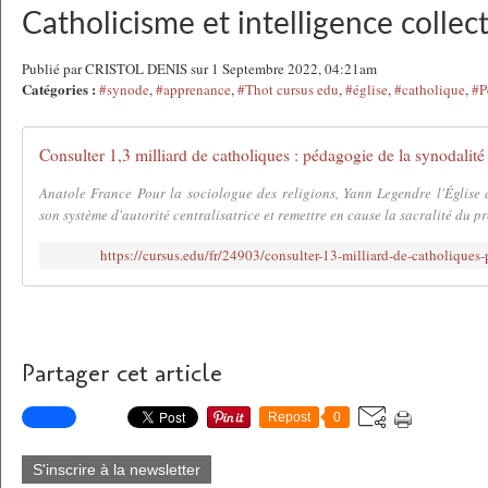
Catholicisme et intelligence collec
Publié par CRISTOL DENIS sur 1 Septembre 2022, 04:21am
Catégories :
#synode
,
#apprenance
,
#Thot cursus edu
,
#église
,
#catholique
,
#P
Consulter 1,3 milliard de catholiques : pédagogie de la synodalité
Anatole France Pour la sociologue des religions, Yann Legendre l'Église d
son système d'autorité centralisatrice et remettre en cause la sacralité du prêt
https://cursus.edu/fr/24903/consulter-13-milliard-de-catholiques
Partager cet article
Repost
0
S'inscrire à la newsletter