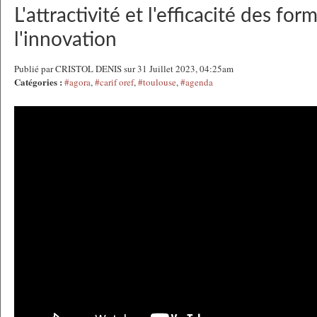
L'attractivité et l'efficacité des fo
l'innovation
Publié par CRISTOL DENIS sur 31 Juillet 2023, 04:25am
Catégories :
#agora
,
#carif oref
,
#toulouse
,
#agenda