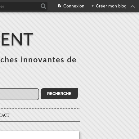
Connexion
+
Créer mon blog
MENT
ches innovantes de
s
TACT