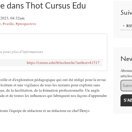
lle dans Thot Cursus Edu
Sui
 2023, 04:32am
e
,
#veille
,
#prospective
RS
s pour plus d'informations
New
https://cursus.edu/fr/recherche?author=41517
Abonne
article
veille et d'exploration pédagogique qui ont été rédigé pour la revue
Email
criture et une vigilance de tous les instants pour explorer sans
e, de la facilitation, de la formation professionnelle. Un angle
de et de toutes les influences qui fabriquent nos façons d'apprendre
 toute l'équipe de rédacteur et au rédacteur en chef Denys