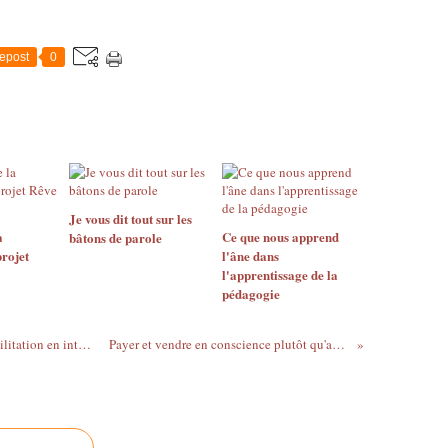
epost
0
Je vous dit tout sur les
a
Ce que nous apprend
bâtons de parole
rojet
l'âne dans
l'apprentissage de la
pédagogie
Quand les abeilles nous enseignent la facilitation en intelligence collective
Payer et vendre en conscience plutôt qu'acheter et vendre