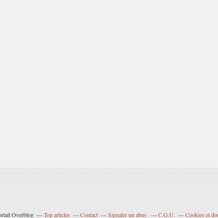
ortail Overblog
Top articles
Contact
Signaler un abus
C.G.U.
Cookies et do