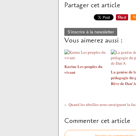
Partager cet article
R
S'inscrire à la newsletter
Vous aimerez aussi :
Karine Les peuples du
La genèse de l
vivant
pédagogie du p
Rêve de Dan'A
Commenter cet article