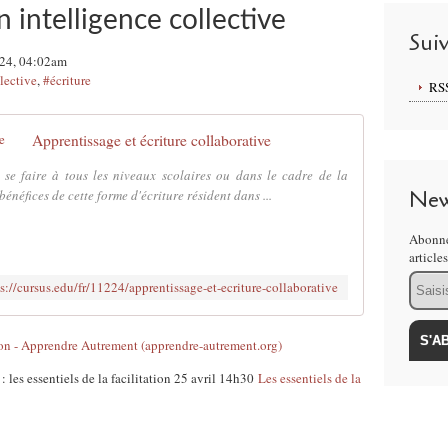
en intelligence collective
Sui
024, 04:02am
lective
,
#écriture
RS
Apprentissage et écriture collaborative
t se faire à tous les niveaux scolaires ou dans le cadre de la
New
énéfices de cette forme d'écriture résident dans ...
Abonne
article
Email
s://cursus.edu/fr/11224/apprentissage-et-ecriture-collaborative
on - Apprendre Autrement (apprendre-autrement.org)
 les essentiels de la facilitation 25 avril 14h30
Les essentiels de la