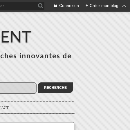
Connexion
+
Créer mon blog
MENT
ches innovantes de
s
TACT