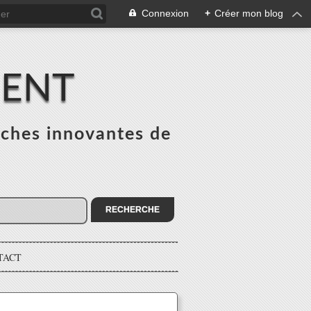
Connexion
+
Créer mon blog
MENT
ches innovantes de
s
TACT