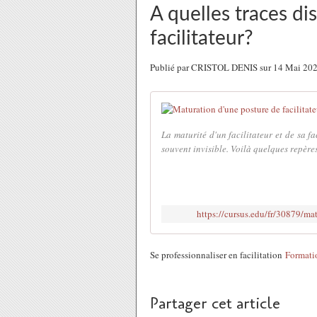
A quelles traces di
facilitateur?
Publié par CRISTOL DENIS sur 14 Mai 20
La maturité d'un facilitateur et de sa fa
souvent invisible. Voilà quelques repères 
https://cursus.edu/fr/30879/mat
Se professionnaliser en facilitation
Formati
Partager cet article