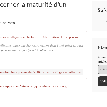
scerner la maturité d'un
Sui
RS
24, 04:50am
Maturation d'une posture de facilitateur en intelligence collective
cilitation passe par des gestes métiers dont l'activation est bien
New
pour atteindre une efficacité collective a...
Abonne
article
Email
uration-dune-posture-de-facilitateur-en-intelligence-collective
on - Apprendre Autrement (apprendre-autrement.org)