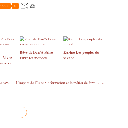
epost
0
Rêve de Dan'A Faire
Karine Les peuples du
- Vivre
vivre les mondes
vivant
que avec
Quelle est l'intention du cycle "Feuilles de savoirs"
L'impact de l'IA sur la formation et le métier de formateur