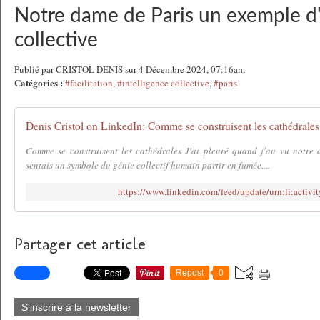
Notre dame de Paris un exemple d'
collective
Publié par CRISTOL DENIS sur 4 Décembre 2024, 07:16am
Catégories :
#facilitation
,
#intelligence collective
,
#paris
Comme se construisent les cathédrales J'ai pleuré quand j'au vu notre 
sentais un symbole du génie collectif humain partir en fumée....
https://www.linkedin.com/feed/update/urn:li:acti
Partager cet article
Repost
0
S'inscrire à la newsletter