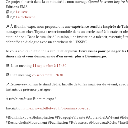
Ce projet s’inscrit dans la continuité de mon ouvrage 
Quand le vivant inspire 
Éditions EMS.
📘 👉 
Le livre 
📄 👉 
La recherche
🔎 À Biomim’expo, nous proposerons une 
expérience sensible inspirée de Ta
management chez Toyota : rester immobile dans un cercle tracé à la craie, et obse
autour de soi. Dans le tumulte d’un salon, une invitation à ralentir, ressentir, être
débriefée en dialogue avec un chercheur de l’ESSEC.
Je vous en dirai bientôt plus sur l’atelier prévu. 
Deux visios pour partager les f
itinérante et vous donnez envie d'en savoir plus à Biomimexpo.
📆  Lien meeting 
11 septembre à 17h30
📆 Lien meeting 
25 septembre 17h30
📍Retrouvez-moi sur le stand dédié, habillé de toiles inspirées du vivant, avec
instants de présence partagée.
À très bientôt sur Biomim’expo !
Inscription 
https://www.billetweb.fr/biomimexpo-2025
#BiomimExpo #Bioinspiration #PédagogieVivante #ApprendreDuVivant #Éduc
#RechercheEnMouvement #Facilitation #Robustesse #NouveauxRécits #Intell