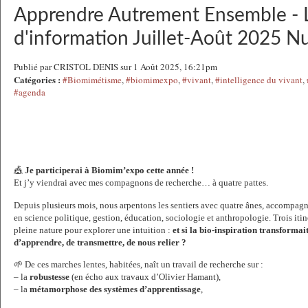
Apprendre Autrement Ensemble - L
d'information Juillet-Août 2025 
Publié par CRISTOL DENIS sur 1 Août 2025, 16:21pm
Catégories :
#Biomimétisme
,
#biomimexpo
,
#vivant
,
#intelligence du vivant
,
#agenda
🎪 
Je participerai à Biomim’expo cette année !
Et j’y viendrai avec mes compagnons de recherche… à quatre pattes.
Depuis plusieurs mois, nous arpentons les sentiers avec quatre ânes, accompagn
en science politique, gestion, éducation, sociologie et anthropologie. Trois iti
pleine nature pour explorer une intuition : 
et si la bio-inspiration transforma
d’apprendre, de transmettre, de nous relier ?
🌱 De ces marches lentes, habitées, naît un travail de recherche sur :
– la 
robustesse
 (en écho aux travaux d’Olivier Hamant),
– la 
métamorphose des systèmes d’apprentissage
,