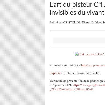
L’art du pisteur Cri
invisibles du vivant
Publié par CRISTOL DENIS sur 13 Décemb
Apprendre en itinérance
https://apprendre-
Explicia
: révélez ses savoir faire cachés
Webinaire de présentation de la pédagogie d
le 5 janvier à 17h
https://docs.google.co
_2GeJP2rAeXeupx2bKDvaL0/edit