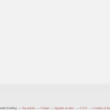
ortail Overblog
Top articles
Contact
Signaler un abus
C.G.U.
Cookies et do