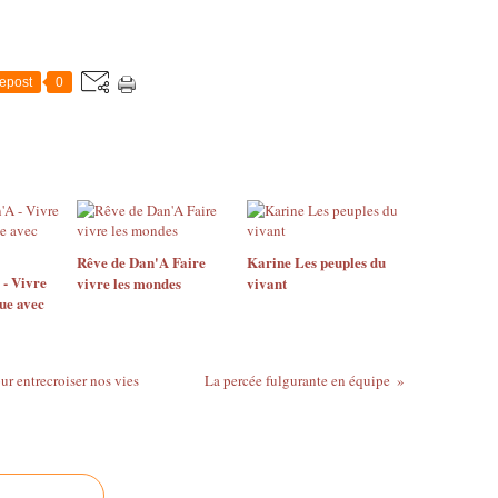
epost
0
Rêve de Dan'A Faire
Karine Les peuples du
- Vivre
vivre les mondes
vivant
que avec
r entrecroiser nos vies
La percée fulgurante en équipe