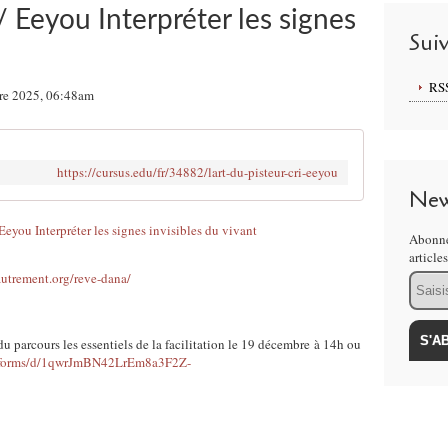
 / Eeyou Interpréter les signes
Sui
RS
re 2025, 06:48am
https://cursus.edu/fr/34882/lart-du-pisteur-cri-eeyou
New
Abonne
article
autrement.org/reve-dana/
Email
u parcours les essentiels de la facilitation le 19 décembre à 14h ou
m/forms/d/1qwrJmBN42LrEm8a3F2Z-