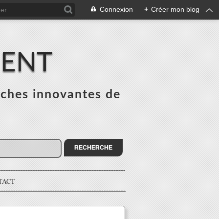
Connexion
+
Créer mon blog
MENT
ches innovantes de
s
TACT