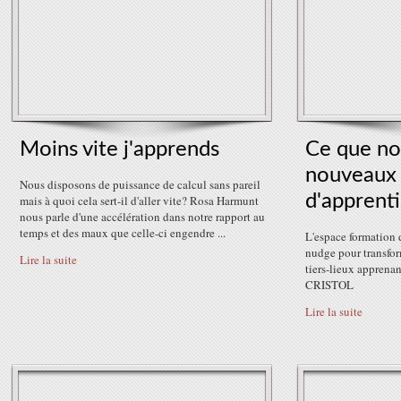
Moins vite j'apprends
Ce que nou
nouveaux 
Nous disposons de puissance de calcul sans pareil
d'apprent
mais à quoi cela sert-il d'aller vite? Rosa Harmunt
nous parle d'une accélération dans notre rapport au
temps et des maux que celle-ci engendre ...
L'espace formation 
nudge pour transfor
Lire la suite
tiers-lieux apprenan
CRISTOL
Lire la suite