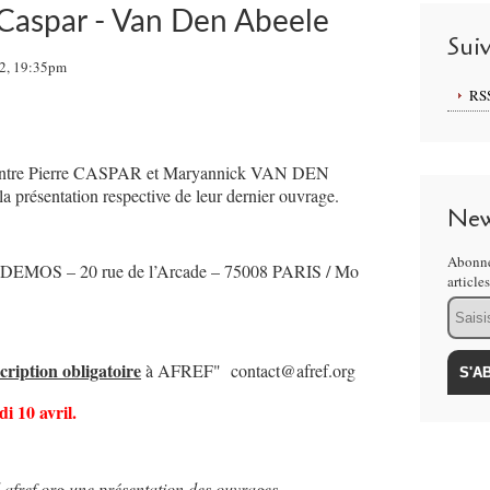
Caspar - Van Den Abeele
Sui
12, 19:35pm
RS
ntre Pierre CASPAR et Maryannick VAN DEN
présentation respective de leur dernier ouvrage.
New
Abonne
ez DEMOS – 20 rue de l’Arcade – 75008 PARIS / Mo
article
Email
scription obligatoire
à AFREF" contact@afref.org
di
10 avril.
il.afref.org une présentation des ouvrages
.