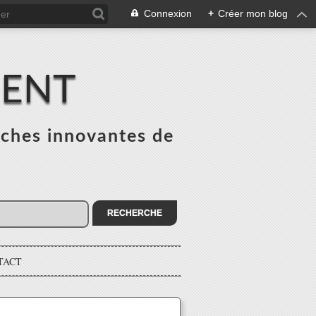
Connexion
+
Créer mon blog
MENT
ches innovantes de
s
TACT