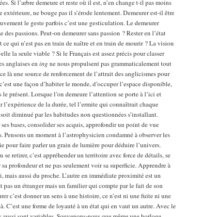
es. Si l’arbre demeure et reste où il est, n’en change t-il pas moins
ce extérieure, ne bouge pas il s’érode lentement. Demeurer est-il être
ement le geste parfois c’est une gesticulation. Le demeurer
ise des passions. Peut-on demeurer sans passion ? Rester en l’état
out ce qui n’est pas en train de naître et en train de mourir ? La vision
le la seule viable ? Si le Français est assez précis pour classer
ves anglaises en
ing
ne nous propulsent pas grammaticalement tout
ce là une source de renforcement de l’attrait des anglicismes pour
r c’est une façon d’habiter le monde, d’occuper l’espace disponible,
 le présent. Lorsque l’on demeure l’attention se porte à l’ici et
r l’expérience de la durée, tel l’ermite qui connaîtrait chaque
 soit diminué par les habitudes non questionnées s’installant.
r ses bases, consolider ses acquis, approfondir un point de vue
s. Pensons un moment à l’astrophysicien condamné à observer les
oie pour faire parler un grain de lumière pour déduire l’univers.
se retirer, c’est appréhender un territoire avec force de détails, se
er sa profondeur et ne pas seulement voir sa superficie. Apprendre à
soi, mais aussi du proche. L’autre en immédiate proximité est un
t pas un étranger mais un familier qui compte par le fait de son
er c’est donner un sens à une histoire, ce n’est ni une fuite ni une
là. C’est une forme de loyauté à un état qui en vaut un autre. Avec le
es aussi sont variables. Souvenons-nous que même une horloge