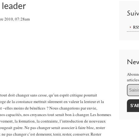
 leader
Sui
re 2010, 07:28am
RS
New
Abonne
article
Email
out doit changer sans cesse, qu’un esprit critique pourrait
oge de la constance mettrait sûrement en valeur la lenteur et la
nt –elles moins de bénéfices ? Nous changerions par envie,
nos capacités, nos croyances tout serait bon à changer. Les hommes
vement, la formation, la contrainte, l’introduction de nouveaux
ugeait guère. Ne pas changer serait associer à faire bloc, rester
e pas changer c’est demeurer, tenir, rester, conserver. Rester