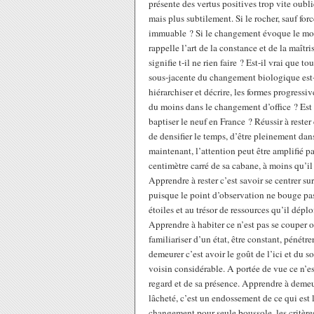
présente des vertus positives trop vite oublié
mais plus subtilement. Si le rocher, sauf for
immuable ? Si le changement évoque le mouv
rappelle l’art de la constance et de la maîtr
signifie t-il ne rien faire ? Est-il vrai que t
sous-jacente du changement biologique est-el
hiérarchiser et décrire, les formes progressi
du moins dans le changement d’office ? Est 
baptiser le neuf en France ? Réussir à reste
de densifier le temps, d’être pleinement dans
maintenant, l’attention peut être amplifié pa
centimètre carré de sa cabane, à moins qu’il
Apprendre à rester c’est savoir se centrer su
puisque le point d’observation ne bouge pa
étoiles et au trésor de ressources qu’il dépl
Apprendre à habiter ce n’est pas se couper ou 
familiariser d’un état, être constant, pénétr
demeurer c’est avoir le goût de l’ici et du 
voisin considérable. A portée de vue ce n’es
regard et de sa présence. Apprendre à demeur
lâcheté, c’est un endossement de ce qui est 
changement pour seule boussole, les critèr