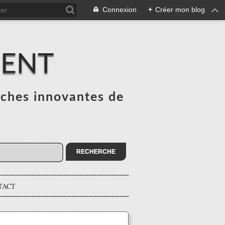
Connexion
+
Créer mon blog
MENT
ches innovantes de
s
TACT