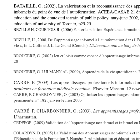
BATAILLE, O.
(2002), La valorisation et la reconnaissance des ap
·
informels du point de vue de l’autoformation
, ACEEA/CASAE 21 éme
education and the contested terrain of public policy, may-june 2002, I
education of university of Toronto, p25-29.
BEZILLE H, COURTOIS B. (2006)
Penser la relation Expérience formation
·
BEZILLE, H., 2008, De l’apprentissage informel à l’autoformation dans l’Éd
·
vie », in L. Colin et J. L. Le Grand (Coords.),
L’éducation tout au long de l
BROUGERE, G. (2002) Jeu et loisir comme espace d’apprentissage informel.
·
20
BROUGERE, G. LULMANN AL (2009), Apprendre de la vie quotidienne. Pa
·
CARRE, P. (2009), Les apprentissages professionnels informels dan
·
pratiques en formation médicale continue
. Elsevier Masson. 12 nov
CARRE, P. CHARBONNIER, O. (2003) Optimiser les apprentissages informel
·
permanente, n° 182, janvier-février 2003
Les apprentissages profe
CARRÉ, P. CHARBONNIER, O.
(2003).
·
L’harmattan.
CEDEFOP
(2009) Validation de l’apprentissage non formel et informel en 
·
COLARDYN, D. (2005) La Validation des Apprentissages non-formels et inf
·
l’Education et de la Formation ?, Numéro 2 Administration et éducation (r