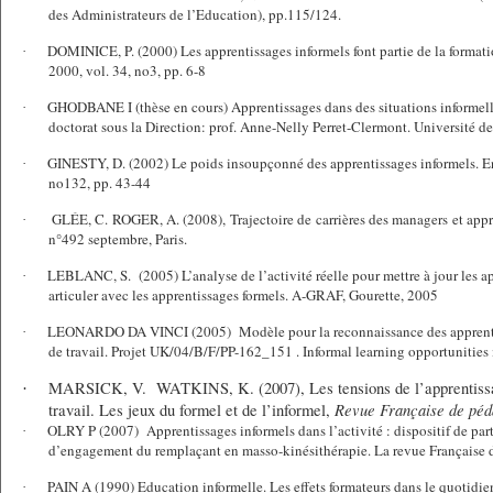
des Administrateurs de l’Education), pp.115/124.
DOMINICE, P. (2000) Les apprentissages informels font partie de la forma
·
2000, vol. 34, no3, pp. 6-8
GHODBANE I (thèse en cours) Apprentissages dans des situations informelle
·
doctorat sous la Direction: prof. Anne-Nelly Perret-Clermont. Université d
GINESTY, D. (2002) Le poids insoupçonné des apprentissages informels. En
·
no132, pp. 43-44
GLÉE, C. ROGER, A.
(2008), Trajectoire de carrières des managers et app
·
n°492 septembre, Paris.
LEBLANC, S.
(2005) L’analyse de l’activité réelle pour mettre à jour les a
·
articuler avec les apprentissages formels. A-GRAF, Gourette, 2005
LEONARDO DA VINCI (2005)
Modèle pour la reconnaissance des apprenti
·
de travail. Projet UK/04/B/F/PP-162_151 . Informal learning opportunities
MARSICK, V.
WATKINS, K
. (2007), Les tensions de l’apprentiss
·
Revue Française de péd
travail. Les jeux du formel et de l’informel,
OLRY P (2007)
Apprentissages informels dans l’activité : dispositif de par
·
d’engagement du remplaçant en masso-kinésithérapie. La revue Française
PAIN A (1990) Education informelle. Les effets formateurs dans le quotidien
·