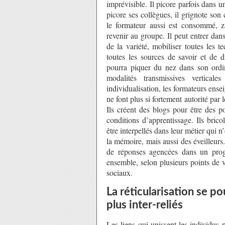
imprévisible. Il picore parfois dans 
picore ses collègues, il grignote son
le formateur aussi est consommé, za
revenir au groupe. Il peut entrer da
de la variété, mobiliser toutes les t
toutes les sources de savoir et de 
pourra piquer du nez dans son ordin
modalités transmissives vertica
individualisation, les formateurs ensei
ne font plus si fortement autorité par 
Ils créent des blogs pour être des po
conditions d’apprentissage. Ils brico
être interpellés dans leur métier qui 
la mémoire, mais aussi des éveilleurs.
de réponses agencées dans un prog
ensemble, selon plusieurs points de v
sociaux.
La réticularisation se p
plus inter-reliés
Les liens qui unissent les individus