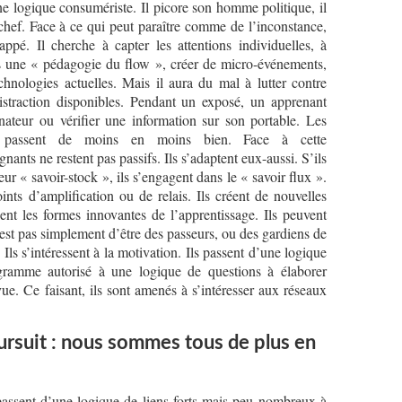
une logique consumériste. Il picore son homme politique, il
 chef. Face à ce qui peut paraître comme de l’inconstance,
ppé. Il cherche à capter les attentions individuelles, à
ns une « pédagogie du flow », créer de micro-événements,
echnologies actuelles. Mais il aura du mal à lutter contre
distraction disponibles. Pendant un exposé, un apprenant
ateur ou vérifier une information sur son portable. Les
les passent de moins en moins bien. Face à cette
gnants ne restent pas passifs. Ils s’adaptent eux-aussi. S’ils
leur « savoir-stock », ils s’engagent dans le « savoir flux ».
ints d’amplification ou de relais. Ils créent de nouvelles
lent les formes innovantes de l’apprentissage. Ils peuvent
n’est pas simplement d’être des passeurs, ou des gardiens de
 Ils s’intéressent à la motivation. Ils passent d’une logique
ramme autorisé à une logique de questions à élaborer
ue. Ce faisant, ils sont amenés à s’intéresser aux réseaux
oursuit : nous sommes tous de plus en
 passent d’une logique de liens forts mais peu nombreux à