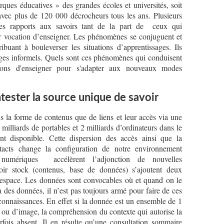
arques éducatives » des grandes écoles et universités, soit
avec plus de 120 000 décrocheurs tous les ans. Plusieurs
es rapports aux savoirs tant de la part de ceux qui
 vocation d’enseigner. Les phénomènes se conjuguent et
ribuant à bouleverser les situations d’apprentissages. Ils
sages informels. Quels sont ces phénomènes qui conduisent
çons d'enseigner pour s'adapter aux nouveaux modes
tester la source unique de savoir
us la forme de contenus que de liens et leur accès via une
milliards de portables et 2 milliards d’ordinateurs dans le
nt disponible. Cette dispersion des accès ainsi que la
ntacts change la configuration de notre environnement
és numériques accélèrent l’adjonction de nouvelles
oir stock (contenus, base de données) s’ajoutent deux
l’espace. Les données sont convocables où et quand on le
 des données, il n’est pas toujours armé pour faire de ces
 connaissances. En effet si la donnée est un ensemble de 1
e ou d’image, la compréhension du contexte qui autorise la
rfois absent. Il en résulte qu’une consultation sommaire