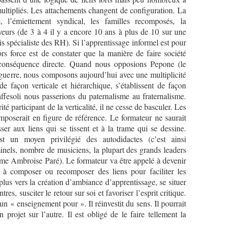
multipliés. Les attachements changent de configuration. La
s, l’émiettement syndical, les familles recomposés, la
eurs (de 3 à 4 il y a encore 10 ans à plus de 10 sur une
s spécialiste des RH). Si l’apprentissage informel est pour
ors force est de constater que la manière de faire société
r conséquence directe. Quand nous opposions Pepone (le
s guerre, nous composons aujourd’hui avec une multiplicité
 de façon verticale et hiérarchique, s’établissent de façon
fesoli nous passerions du paternalisme au fraternalisme.
ité participant de la verticalité, il ne cesse de basculer. Les
’imposerait en figure de référence. Le formateur ne saurait
sser aux liens qui se tissent et à la trame qui se dessine.
t un moyen privilégié des autodidactes (c’est ainsi
inels, nombre de musiciens, la plupart des grands leaders
me Ambroise Paré). Le formateur va être appelé à devenir
à composer ou recomposer des liens pour faciliter les
 plus vers la création d’ambiance d’apprentissage, se situer
res, susciter le retour sur soi et favoriser l’esprit critique.
n « enseignement pour ». Il réinvestit du sens. Il pourrait
 projet sur l’autre. Il est obligé de le faire tellement la