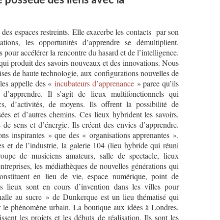
e possède des liens avec la
 des espaces restreints. Elle exacerbe les contacts par son
ations, les opportunités d’apprendre se démultiplient.
 pour accélérer la rencontre du hasard et de l’intelligence.
 qui produit des savoirs nouveaux et des innovations. Nous
ises de haute technologie, aux configurations nouvelles de
 les appelle des «
incubateurs d’apprenance
» parce qu’ils
 d’apprendre. Il s’agit de lieux multifonctionnels qui
s, d’activités, de moyens. Ils offrent la possibilité de
sées et d’autres chemins. Ces lieux hybrident les savoirs,
 de sens et d’énergie. Ils créent des envies d’apprendre.
ons inspirantes » que des « organisations apprenantes ».
s et de l’industrie, la galerie 104 (lieu hybride qui réuni
 troupe de musiciens amateurs, salle de spectacle, lieux
’entreprises, les médiathèques de nouvelles générations qui
onstituent en lieu de vie, espace numérique, point de
s lieux sont en cours d’invention dans les villes pour
lle au sucre » de Dunkerque est un lieu thématisé qui
sur le phénomène urbain. La boutique aux idées à Londres,
sent les projets et les débuts de réalisation. Ils sont les