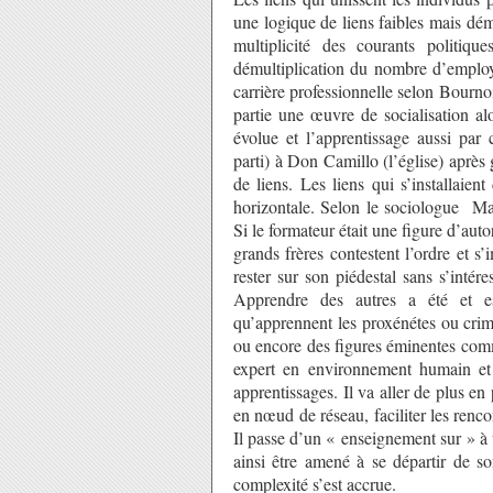
une logique de liens faibles mais dé
multiplicité des courants politique
démultiplication du nombre d’employ
carrière professionnelle selon Bournoi
partie une œuvre de socialisation al
évolue et l’apprentissage aussi pa
parti) à Don Camillo (l’église) aprè
de liens. Les liens qui s’installaient
horizontale. Selon le sociologue Maf
Si le formateur était une figure d’autor
grands frères contestent l’ordre et s
rester sur son piédestal sans s’intére
Apprendre des autres a été et es
qu’apprennent les proxénétes ou crim
ou encore des figures éminentes com
expert en environnement humain et 
apprentissages. Il va aller de plus en
en nœud de réseau, faciliter les rencont
Il passe d’un « enseignement sur » à u
ainsi être amené à se départir de son
complexité s’est accrue.