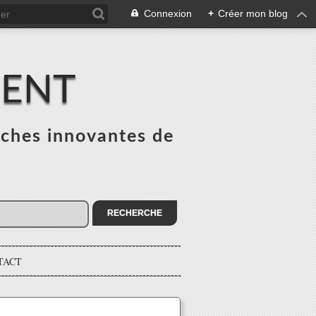
Connexion
+
Créer mon blog
MENT
ches innovantes de
s
TACT