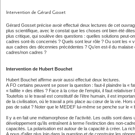
Intervention de Gérard Gosset
Gérard Gosset précise avoir effectué deux lectures de cet ouvrag
plus scientifique, avec le constat que les choses ont bien été dit
plus critique, qui soulève des questions : quelles solutions peut
cadres sont-ils concernés ? Quels sont leur rôle ? Ou sont les « v
aux cadres des décennies précédentes ? Qu’en est-il du malaise e
cadres/non cadres ?
Intervention de Hubert Bouchet
Hubert Bouchet affirme avoir aussi effectué deux lectures.
A FO certains peuvent se poser la question : faut-il plaindre la « fa
« faillite » des élites ? Face à la crise de l’emploi, il faut relativiser 
Toutefois si le travail est constitutif de l’être humain, il est import
de la civilisation, où le travail a pris place au cœur de la vie. Hors du
pas de salut ? Noter que le MEDEF lui-même se penche sur le « 
Il y a en fait une métamorphose de l’activité. Les outils sont dans
développement qu’ils entraînent à terme l’extinction des non-cadres
capacités. La polarisation est autour de la capacité à créer. La ri
A nous d’aller plus loin dans la question et de construire les répon