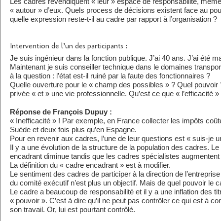
Les cadres revendiquent « leur » espace de responsabilité, même s
« autour » d’eux. Quels process de décisions existent face au pouvo
quelle expression reste-t-il au cadre par rapport à l’organisation ?
Intervention de l’un des participants :
Je suis ingénieur dans la fonction publique. J’ai 40 ans. J’ai été 
Maintenant je suis conseiller technique dans le domaines transpor
à la question : l’état est-il ruiné par la faute des fonctionnaires ?
Quelle ouverture pour le « champ des possibles » ? Quel pouvoir 
privée « et » une vie professionnelle. Qu’est ce que « l’efficacité »
Réponse de François Dupuy :
« Inefficacité » ! Par exemple, en France collecter les impôts coûte
Suède et deux fois plus qu’en Espagne.
Pour en revenir aux cadres, l’une de leur questions est « suis-je 
Il y a une évolution de la structure de la population des cadres. 
encadrant diminue tandis que les cadres spécialistes augmentent
La définition du « cadre encadrant » est à modifier.
Le sentiment des cadres de participer à la direction de l’entreprise 
du comité exécutif n’est plus un objectif. Mais de quel pouvoir le c
Le cadre a beaucoup de responsabilité et il y a une inflation des tit
« pouvoir ». C’est à dire qu’il ne peut pas contrôler ce qui est à co
son travail. Or, lui est pourtant contrôlé.