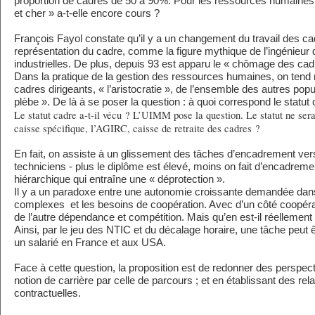
proportion de cadres de 50 à 90%. Pour les ressources humaines, 
et cher » a-t-elle encore cours ?
François Fayol constate qu’il y a un changement du travail des ca
représentation du cadre, comme la figure mythique de l’ingénieu
industrielles. De plus, depuis 93 est apparu le « chômage des cad
Dans la pratique de la gestion des ressources humaines, on tend 
cadres dirigeants, « l’aristocratie », de l’ensemble des autres popu
plèbe ». De là à se poser la question : à quoi correspond le statut
Le statut cadre a-t-il vécu ? L’UIMM pose la question. Le statut ne serai
caisse spécifique, l’AGIRC, caisse de retraite des cadres ?
En fait, on assiste à un glissement des tâches d’encadrement vers 
techniciens - plus le diplôme est élevé, moins on fait d’encadremen
hiérarchique qui entraîne une « déprotection ».
Il y a un paradoxe entre une autonomie croissante demandée dan
complexes et les besoins de coopération. Avec d’un côté coopératio
de l’autre dépendance et compétition. Mais qu’en est-il réellement du
Ainsi, par le jeu des NTIC et du décalage horaire, une tâche peut ê
un salarié en France et aux USA.
Face à cette question, la proposition est de redonner des perspec
notion de carrière par celle de parcours ; et en établissant des rela
contractuelles.