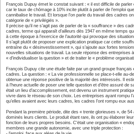
François Dupuy émet le constat suivant : « il est difficile de parler
car le taux de chômage à 10% incite plutôt à parler de l’emploi que 
cannibalise le travail. Et lorsque l’on parle du travail des cadres on
catégorie de « privilégiés ».
Il précise qu’il ne s’agit pas de parler de la « souffrance » des ca
cadres, terme qui apparaît d’ailleurs dès 1947 en même temps que 
à cette époque à l’exercice de l’autorité qui provoque des situation
Il s’agit plutôt de proposer une explication pratique car cette souffr
entraîne du « désinvestissement », qui s’ajoute aux fortes tensio
nouvelles situations de travail. La seule réponse des entreprises à
« d’individualiser la question » et de traiter le « problème organisat
François Dupuy cite une étude faite par un grand groupe français
cadres. La question : « La vie professionnelle se place-t-elle au-d
obtenue une réponse positive de la majorité des intéressés. Il esti
à l’heure actuelle de poser une telle question et d’être assuré de s
était un lieu d’accomplissement, est devenu un instrument pratiq
vivre dans le réseau de son choix. Les entreprises ayant rompu l
qu’elles avaient avec leurs cadres, les cadres l’ont rompu eux aus
Pendant la première période, dite des « trente glorieuses », de 54 
dominés leurs clients. Le produit étant rare, ils ont pu élaborer leur
fonction de leurs propres besoins. C’était une organisation « endo
membres une grande autonomie, avec une triple protection :
- l’emploi, face aux aléas de la vie