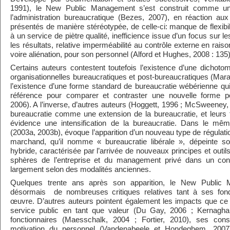
1991), le New Public Management s’est construit comme une
l’administration bureaucratique (Bezes, 2007), en
réaction aux
présentés de manière stéréotypée, de celle-ci: manque de flexibil
à un service de piètre qualité, inefficience issue d’un focus sur l
les résultats, relative imperméabilité au contrôle externe en raiso
voire aliénation, pour son personnel (Alford et Hughes, 2008 : 135)
Certains auteurs contestent toutefois l’existence d’une dichotom
organisationnelles bureaucratiques et post-bureaucratiques (Mar
l’existence d’une forme standard de bureaucratie wébérienne qui
référence pour comparer et contraster une nouvelle forme po
2006). A l’inverse, d’autres auteurs (Hoggett, 1996 ; McSweeney,
bureaucratie comme une extension de la bureaucratie, et leur
évidence une intensification de la bureaucratie. Dans le mê
(2003a, 2003b), évoque l’apparition d’un nouveau type de régulatio
marchand, qu’il nomme « bureaucratie libérale », dépeinte so
hybride, caractérisée par l’arrivée de nouveaux principes et outi
sphères de l’entreprise et du management privé dans un cont
largement selon des modalités anciennes.
Quelques trente ans après son apparition, le New Public 
désormais
de nombreuses critiques relatives tant à ses f
œuvre. D’autres auteurs pointent également les impacts que ce 
service public en tant que valeur (Du Gay, 2006 ; Kernaghan
fonctionnaires (Maesschalk, 2004 ; Fortier, 2010), ses co
motivation du personnel (Vandenabeele et Hondeghem, 2007)