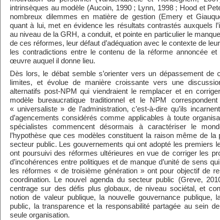
intrinsèques au modèle (Aucoin, 1990 ; Lynn, 1998 ; Hood et Pet
nombreux dilemmes en matière de gestion (Emery et Giauque,
quant à lui, met en évidence les résultats contrastés auxquels l
au niveau de la GRH, a conduit, et pointe en particulier le manq
de ces réformes, leur défaut d’adéquation avec le contexte de le
les contradictions entre le contenu de la réforme annoncée e
œuvre auquel il donne lieu.
Dès lors, le débat semble s’orienter vers un dépassement de
limites, et évolue de manière croissante vers une discussio
alternatifs post-NPM qui viendraient le remplacer et en corriger
modèle bureaucratique traditionnel et le NPM corresponden
« universaliste » de l’administration, c’est-à-dire qu’ils incarnen
d’agencements considérés comme applicables à toute organisa
spécialistes commencent désormais à caractériser le mon
l’hypothèse que ces modèles constituent la raison même de la p
secteur public. Les gouvernements qui ont adopté les premiers
ont poursuivi des réformes ultérieures en vue de corriger les p
d’incohérences entre politiques et de manque d’unité de sens qui 
les réformes « de troisième génération » ont pour objectif de re
coordination. Le nouvel agenda du secteur public (Greve, 2010
centrage sur des défis plus globaux, de niveau sociétal, et co
notion de valeur publique, la nouvelle gouvernance publique, l
public, la transparence et la responsabilité partagée au sein d
seule organisation.