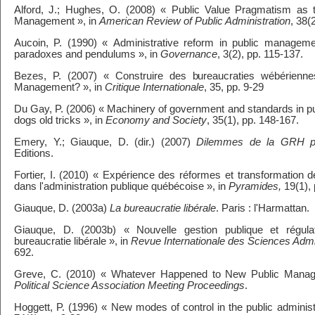
Alford, J.; Hughes, O. (2008) « Public Value Pragmatism as 
Management », in
American Review of Public Administration
, 38(
Aucoin, P. (1990) « Administrative reform in public managemen
paradoxes and pendulums », in
Governance
, 3(2), pp. 115-137.
Bezes, P. (2007) « Construire des bureaucraties wébérienn
Management? », in
Critique Internationale
, 35, pp. 9-29
Du Gay, P. (2006) « Machinery of government and standards in pu
dogs old tricks », in
Economy and Society
, 35(1), pp. 148-167.
Emery, Y.; Giauque, D. (dir.) (2007)
Dilemmes de la GRH pu
Editions.
Fortier, I. (2010) « Expérience des réformes et transformation d
dans l'administration publique québécoise », in
Pyramides,
19(1), 
Giauque, D. (2003a)
La bureaucratie libérale
. Paris : l'Harmattan.
Giauque, D. (2003b) « Nouvelle gestion publique et régulati
bureaucratie libérale », in
Revue Internationale des Sciences Admin
692.
Greve, C. (2010) « Whatever Happened to New Public Mana
Political Science Association Meeting Proceedings
.
Hoggett, P. (1996) « New modes of control in the public administ