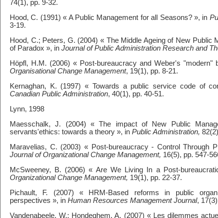
74(1), pp. 9-32.
Hood, C. (1991) « A Public Management for all Seasons? », in
Pu
3-19.
Hood, C.; Peters, G. (2004) « The Middle Ageing of New Public 
of Paradox », in
Journal of Public Administration Research and Th
Höpfl, H.M. (2006) « Post-bureaucracy and Weber's "modern" b
Organisational Change Management
, 19(1), pp. 8-21.
Kernaghan, K. (1997) « Towards a public service code of co
Canadian Public Administration
, 40(1), pp. 40-51.
Lynn, 1998
Maesschalk, J. (2004) « The impact of New Public Manag
servants'ethics: towards a theory », in
Public Administration,
82(2)
Maravelias, C. (2003) « Post-bureaucracy - Control Through P
Journal of Organizational Change Management,
16(5), pp. 547-56
McSweeney, B. (2006) « Are We Living In a Post-bureaucrat
Organizational Change Management,
19(1), pp. 22-37.
Pichault, F. (2007) « HRM-Based reforms in public organ
perspectives », in
Human Resources Management Journal
, 17(3
Vandenabeele, W.; Hondeghem, A. (2007) « Les dilemmes actuel