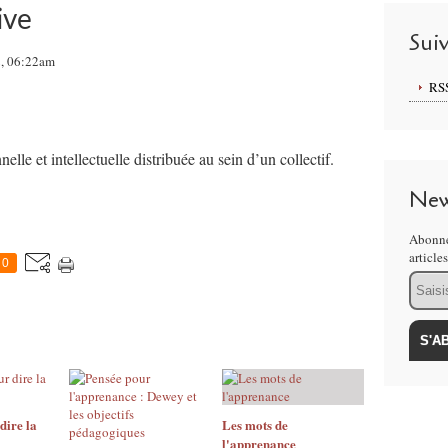
ive
Sui
2, 06:22am
RS
elle et intellectuelle distribuée au sein d’un collectif.
New
Abonne
article
0
Email
dire la
Les mots de
l'apprenance