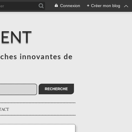
Connexion
+
Créer mon blog
MENT
ches innovantes de
s
TACT