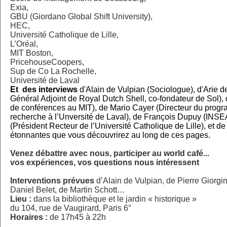
Exia,
GBU (Giordano Global Shift University),
HEC,
Université Catholique de Lille,
L’Oréal,
MIT Boston,
PricehouseCoopers,
Sup de Co La Rochelle,
Université de Laval
Et des interviews
d'Alain de Vulpian (Sociologue), d'Arie d
Général Adjoint de Royal Dutch Shell, co-fondateur de Sol), 
de conférences au MIT), de Mario Cayer (Directeur du prog
recherche à l’Unversité de Laval), de François Dupuy (INSEA
(Président Recteur de l’Université Catholique de Lille), et d
étonnantes que vous découvrirez au long de ces pages.
Venez débattre avec nous, participer au world café...
vos expériences, vos questions nous intéressent
Interventions prévues
d’Alain de Vulpian, de Pierre Giorgin
Daniel Belet, de Martin Schott…
Lieu :
dans la bibliothèque et le jardin « historique »
du 104, rue de Vaugirard, Paris 6°
Horaires :
de 17h45 à 22h