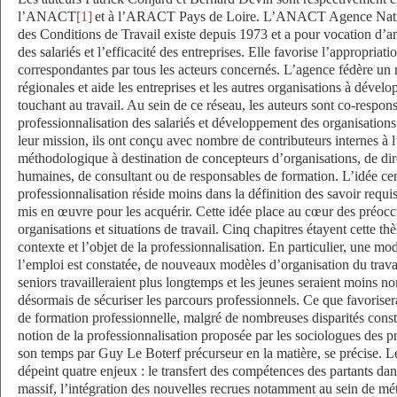
l’ANACT
[1]
et à l’ARACT Pays de Loire. L’ANACT Agence Natio
des Conditions de Travail existe depuis 1973 et a pour vocation d’amé
des salariés et l’efficacité des entreprises. Elle favorise l’appropria
correspondantes par tous les acteurs concernés. L’agence fédère un
régionales et aide les entreprises et les autres organisations à dével
touchant au travail. Au sein de ce réseau, les auteurs sont co-respon
professionnalisation des salariés et développement des organisations 
leur mission, ils ont conçu avec nombre de contributeurs internes
méthodologique à destination de concepteurs d’organisations, de dir
humaines, de consultant ou de responsables de formation. L’idée cen
professionnalisation réside moins dans la définition des savoir requi
mis en œuvre pour les acquérir. Cette idée place au cœur des préo
organisations et situations de travail. Cinq chapitres étayent cette th
contexte et l’objet de la professionnalisation. En particulier, une mod
l’emploi est constatée, de nouveaux modèles d’organisation du travai
seniors travailleraient plus longtemps et les jeunes seraient moins no
désormais de sécuriser les parcours professionnels. Ce que favorisera
de formation professionnelle, malgré de nombreuses disparités const
notion de la professionnalisation proposée par les sociologues des p
son temps par Guy Le Boterf précurseur en la matière, se précise. 
dépeint quatre enjeux : le transfert des compétences des partants da
massif, l’intégration des nouvelles recrues notamment au sein de méti