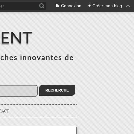
Connexion
+
Créer mon blog
MENT
ches innovantes de
s
TACT