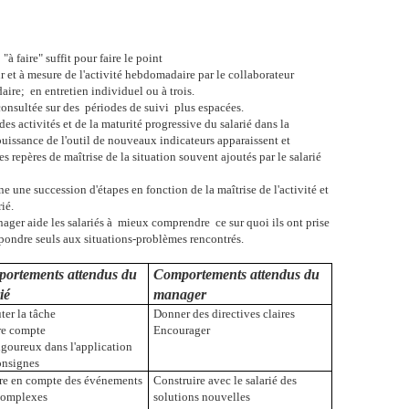
"à faire" suffit pour faire le point
fur et à mesure de l'activité hebdomadaire par le collaborateur
aire;
en entretien individuel ou à trois.
 consultée sur des
périodes de suivi
plus espacées.
des activités et de la maturité progressive du salarié dans la
 puissance de l'outil de nouveaux indicateurs apparaissent et
es repères de maîtrise de la situation souvent ajoutés par le salarié
ne une succession d'étapes en fonction de la maîtrise de l'activité et
ié.
ager aide les salariés à
mieux comprendre
ce sur quoi ils ont prise
épondre seuls aux situations-problèmes rencontrés.
ortements attendus du
Comportements attendus du
ié
manager
ter la tâche
Donner des directives claires
e compte
Encourager
igoureux dans l'application
onsignes
re en compte des événements
Construire avec le salarié des
complexes
solutions nouvelles