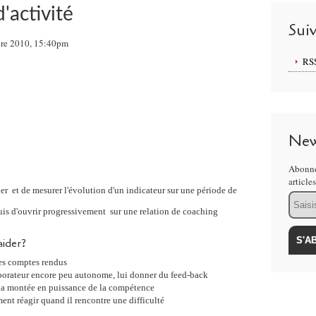
d'activité
Sui
re 2010, 15:40pm
RS
New
Abonne
article
ier
et de mesurer l'évolution d'un indicateur sur une période de
Email
uis d'ouvrir progressivement
sur une relation de coaching
aider?
ses comptes rendus
llaborateur encore peu autonome, lui donner du feed-back
 la montée en puissance de la compétence
nt réagir quand il rencontre une difficulté