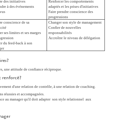
e des initiatives
Renforcer les comportements
dre à des événements
adaptés et les prises d'initiatives
vus
Faire prendre conscience des
progressions
re conscience de sa
Changer son style de management
icité
Confier de nouvelles
r ses limites et ses marges
responsabilités
ogression
Accroître le niveau de délégation
r du feed-back à son
ger
ires?
s, une attitude de confiance réciproque.
 renforcé?
ivement d'une relation de contrôle, à une relation de coaching.
ons réussies et accompagnées.
ence au manager qu'il doit adapter
son style relationnel
aux
nager