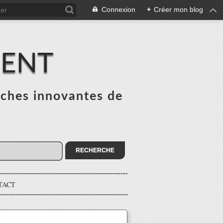
Connexion
+
Créer mon blog
MENT
ches innovantes de
s
TACT