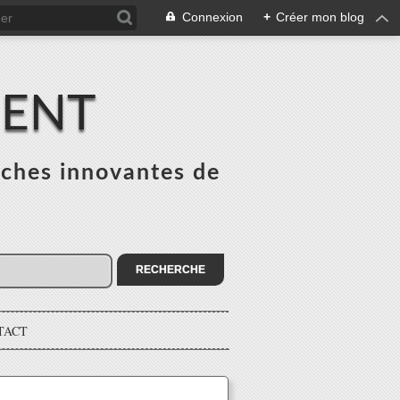
Connexion
+
Créer mon blog
MENT
ches innovantes de
s
TACT