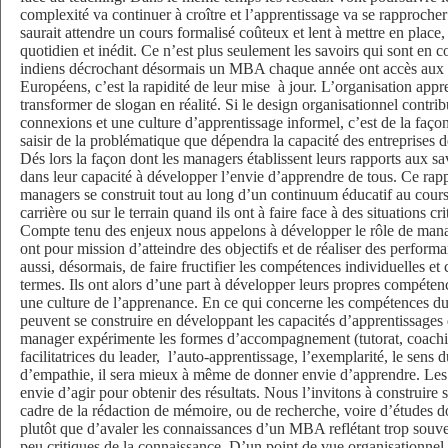
complexité va continuer à croître et l’apprentissage va se rapprocher
saurait attendre un cours formalisé coûteux et lent à mettre en plac
quotidien et inédit. Ce n’est plus seulement les savoirs qui sont en 
indiens décrochant désormais un MBA chaque année ont accès aux 
Européens, c’est la rapidité de leur mise
à jour. L’organisation appr
transformer de slogan en réalité. Si le design organisationnel contribu
connexions et une culture d’apprentissage informel, c’est de la faço
saisir de la problématique que dépendra la capacité des entreprises de
Dés lors la façon dont les managers établissent leurs rapports aux sa
dans leur capacité à développer l’envie d’apprendre de tous. Ce rap
managers se construit tout au long d’un continuum éducatif au cours
carrière ou sur le terrain quand ils ont à faire face à des situations c
Compte tenu des enjeux nous appelons à développer le rôle de man
ont pour mission d’atteindre des objectifs et de réaliser des perform
aussi, désormais, de faire fructifier les compétences individuelles et
termes. Ils ont alors d’une part à développer leurs propres compétence
une culture de l’apprenance. En ce qui concerne les compétences d
peuvent se construire en développant les capacités d’apprentissages 
manager expérimente les formes d’accompagnement (tutorat, coaching
facilitatrices du leader,
l’auto-apprentissage, l’exemplarité, le sens d
d’empathie, il sera mieux à même de donner envie d’apprendre. Les 
envie d’agir pour obtenir des résultats. Nous l’invitons à construire 
cadre de la rédaction de mémoire, ou de recherche, voire d’études d
plutôt que d’avaler les connaissances d’un MBA reflétant trop souv
peu critiques de la connaissance. D’un point de vue organisationne