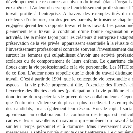
développement de ressources au niveau du travail (dans l’organisat
eux-mêmes. L’auteur observe que l’enrichissement professionnel lié
travail profite à l’entreprise. A travers des exemples tirés du 
créateurs d’entreprise, ou des jeunes parents, le troisième chapitr
engagées gèrent leurs rapports travail et hors travail. Les passionné
pleinement leur travail à condition d’une bonne organisation 
activités. De la même façon pour les créateurs d’entreprise l’adaptat
préservation de la vie privée
apparaissent essentielle à la réussite d
l’investissement professionnel contrarie souvent l’investissement da
surtout les femmes qui culpabilisent d’avoir une activité professio
scolaires ou de comportement de leurs enfants. Le quatrième chap
floues entre la vie professionnelle et la vie personnelle. Les NTIC s
de ce flou. L’auteur nous rappelle que le droit du travail distingu
travail. C’est à partir de 1994
que le concept de vie personnelle a é
aspects : la vie privée proprement dite, l’exercice des libertés ci
l’exercice des libertés civiques (participation à la vie politique et a
donc tenue de respecter la vie privée de ses collaborateurs. Cepen
que l’entreprise s’intéresse de plus en plus à celle-ci. Les entrepr
des candidats,
mais également leur réseau. Hors le capital social
appartenant au collaborateur. La confusion des temps est particu
cadres et les « travailleurs du savoir » qui emmènent du travail à 
sur leur temps personnel et à domicile. Mais inversement avec i
messageries la sphère privée s’invite dans l’entreprise. Le cinquième