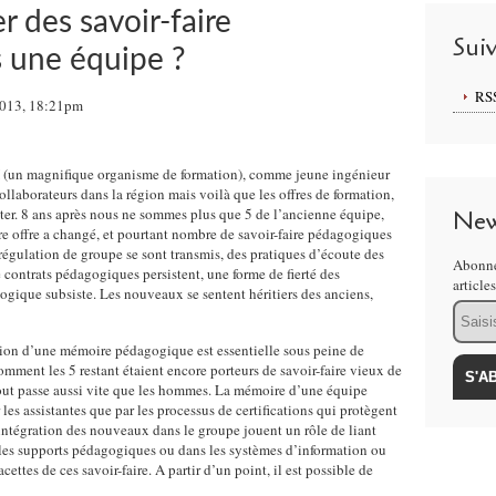
des savoir-faire
Sui
 une équipe ?
RS
2013, 18:21pm
ESI (un magnifique organisme de formation), comme jeune ingénieur
ollaborateurs dans la région mais voilà que les offres de formation,
muter. 8 ans après nous ne sommes plus que 5 de l’ancienne équipe,
New
e offre a changé, et pourtant nombre de savoir-faire pédagogiques
régulation de groupe se sont transmis, des pratiques d’écoute des
Abonne
e contrats pédagogiques persistent, une forme de fierté des
article
ogique subsiste. Les nouveaux se sentent héritiers des anciens,
Email
tion d’une mémoire pédagogique est essentielle sous peine de
mment les 5 restant étaient encore porteurs de savoir-faire vieux de
out passe aussi vite que les hommes. La mémoire d’une équipe
es assistantes que par les processus de certifications qui protègent
d’intégration des nouveaux dans le groupe jouent un rôle de liant
ns les supports pédagogiques ou dans les systèmes d’information ou
ettes de ces savoir-faire. A partir d’un point, il est possible de