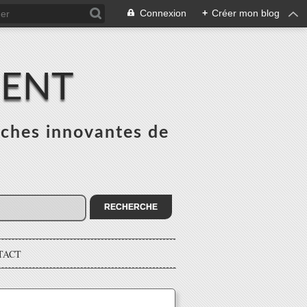
Connexion
+
Créer mon blog
MENT
ches innovantes de
s
TACT