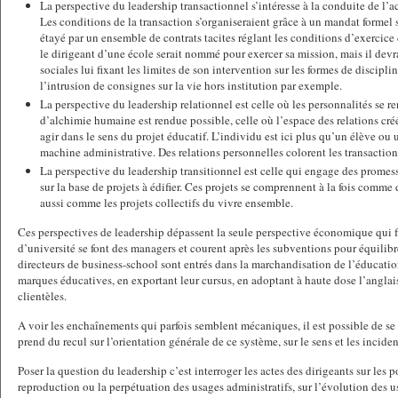
La perspective du leadership transactionnel s’intéresse à la conduite de l’act
Les conditions de la transaction s’organiseraient grâce à un mandat formel s
étayé par un ensemble de contrats tacites réglant les conditions d’exercice 
le dirigeant d’une école serait nommé pour exercer sa mission, mais il dev
sociales lui fixant les limites de son intervention sur les formes de discipli
l’intrusion de consignes sur la vie hors institution par exemple.
La perspective du leadership relationnel est celle où les personnalités se r
d’alchimie humaine est rendue possible, celle où l’espace des relations cré
agir dans le sens du projet éducatif. L’individu est ici plus qu’un élève ou 
machine administrative. Des relations personnelles colorent les transaction
La perspective du leadership transitionnel est celle qui engage des promess
sur la base de projets à édifier. Ces projets se comprennent à la fois comme 
aussi comme les projets collectifs du vivre ensemble.
Ces perspectives de leadership dépassent la seule perspective économique qui fa
d’université se font des managers et courent après les subventions pour équilibr
directeurs de business-school sont entrés dans la marchandisation de l’éducatio
marques éducatives, en exportant leur cursus, en adoptant à haute dose l’anglai
clientèles.
A voir les enchaînements qui parfois semblent mécaniques, il est possible de se 
prend du recul sur l’orientation générale de ce système, sur le sens et les incid
Poser la question du leadership c’est interroger les actes des dirigeants sur les p
reproduction ou la perpétuation des usages administratifs, sur l’évolution des u