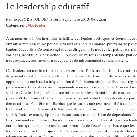
Le leadership éducatif
Publié par CRISTOL DENIS sur 5 Septembre 2013, 06:22am
Catégories :
#Le leader
A un moment où l’on incrimine la faillite des leaders politiques et économiques
eux aussi remis en cause pour leur vision clivante du monde, pourquoi ne pas au
leaders éducatifs ? Ce terme englobe les dirigeants de nos écoles petites ou gran
collèges, institut, business-school. Tous ces lieux, tous ces temps où une part 
nos croyances, nos savoirs, nos capacités de raisonnement se transforment.
Ces leaders ont une fonction sociale essentielle. Par leurs décisions, ils contribu
de générations d’apprenants, à les aider à consolider leur identité, à maîtriser de
apprendre des métiers. La fréquentation d’établissements éducatifs, de ses règles
programmes, la vie dans une communauté à un moment charnière de sa vie forme
sociaux. Ces leaders possèdent une influence sur les orientations de chacun, sur
place collaboration collective ou compétition individuelle. Ces décideurs partic
démocratique. Peut-être ont-ils plus que les autres une responsabilité à cet égard
traversent leur établissement le font avec des enjeux sur leur propre devenir. S
sociale (note, examen, diplôme), ils sont souvent en position de dépendance à u
Les apprenants sont tenus d’habiter les rôles sociaux que les institutions attend
curriculum qui leur est proposé et sortir bonifiés de l’expérience. Parce que les 
formation sont un lieu propice à la réflexion sur soi, à la construction de choix,
raisonnement et de critère sur le monde, elles sont des instances critiques d’éd