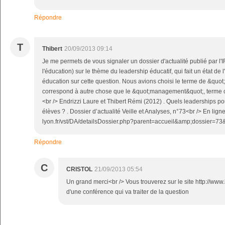
Répondre
T
Thibert
20/09/2013 09:14
Je me permets de vous signaler un dossier d'actualité publié par l'IF
l'éducation) sur le thème du leadership éducatif, qui fait un état de 
éducation sur cette question. Nous avions choisi le terme de &quot;
correspond à autre chose que le &quot;management&quot;, terme c
<br /> Endrizzi Laure et Thibert Rémi (2012) . Quels leaderships pou
élèves ? . Dossier d’actualité Veille et Analyses, n°73<br /> En ligne :
lyon.fr/vst/DA/detailsDossier.php?parent=accueil&amp;dossier=73
Répondre
C
CRISTOL
21/09/2013 05:54
Un grand merci<br /> Vous trouverez sur le site http://www.
d'une conférence qui va traiter de la question