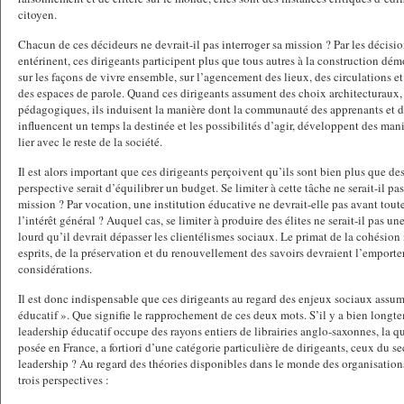
citoyen.
Chacun de ces décideurs ne devrait-il pas interroger sa mission ? Par les décisi
entérinent, ces dirigeants participent plus que tous autres à la construction dé
sur les façons de vivre ensemble, sur l’agencement des lieux, des circulations et
des espaces de parole. Quand ces dirigeants assument des choix architecturaux, 
pédagogiques, ils induisent la manière dont la communauté des apprenants et de
influencent un temps la destinée et les possibilités d’agir, développent des mani
lier avec le reste de la société.
Il est alors important que ces dirigeants perçoivent qu’ils sont bien plus que de
perspective serait d’équilibrer un budget. Se limiter à cette tâche ne serait-il p
mission ? Par vocation, une institution éducative ne devrait-elle pas avant tou
l’intérêt général ? Auquel cas, se limiter à produire des élites ne serait-il pas une
lourd qu’il devrait dépasser les clientélismes sociaux. Le primat de la cohésion 
esprits, de la préservation et du renouvellement des savoirs devraient l’emporter
considérations.
Il est donc indispensable que ces dirigeants au regard des enjeux sociaux assum
éducatif ». Que signifie le rapprochement de ces deux mots. S’il y a bien longt
leadership éducatif occupe des rayons entiers de librairies anglo-saxonnes, la q
posée en France, a fortiori d’une catégorie particulière de dirigeants, ceux du s
leadership ? Au regard des théories disponibles dans le monde des organisations,
trois perspectives :