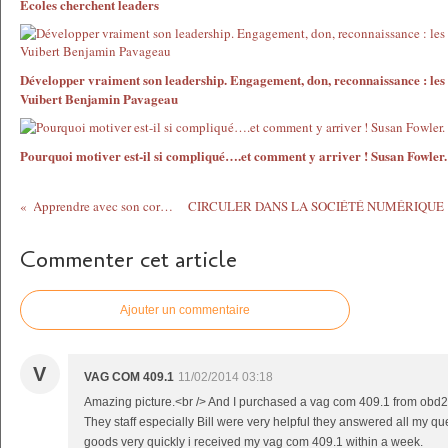
Ecoles cherchent leaders
Développer vraiment son leadership. Engagement, don, reconnaissance : les c
Vuibert Benjamin Pavageau
Pourquoi motiver est-il si compliqué….et comment y arriver ! Susan Fowler
Apprendre avec son corps c'est le pied!
Commenter cet article
Ajouter un commentaire
V
VAG COM 409.1
11/02/2014 03:18
Amazing picture.<br /> And I purchased a vag com 409.1 from obd2
They staff especially Bill were very helpful they answered all my q
goods very quickly i received my vag com 409.1 within a week.