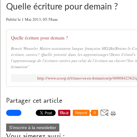
Quelle écriture pour demain ?
Publié le 1 Mai 2013, 05:58am
Quelle écriture pour demain ?
Benoit Wautelet Maitre-assistanten langue française HELHa(Braine-le-Com
écriture cursive? Quelle priorité dans les apprentissages?Denis Cristol's 
l'apprentissage de l'écriture cursive par celui de l'écriture au clavier?See i
formation"
http://www.scoop.it/t/innover-en-formation/p/4000842362/q
Partager cet article
Repost
0
S'inscrire à la newsletter
Vous aimerez aussi :