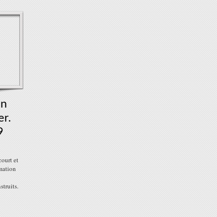
on
er.
9
court et
rmation
struits.