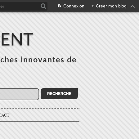
Connexion
+
Créer mon blog
MENT
ches innovantes de
s
TACT