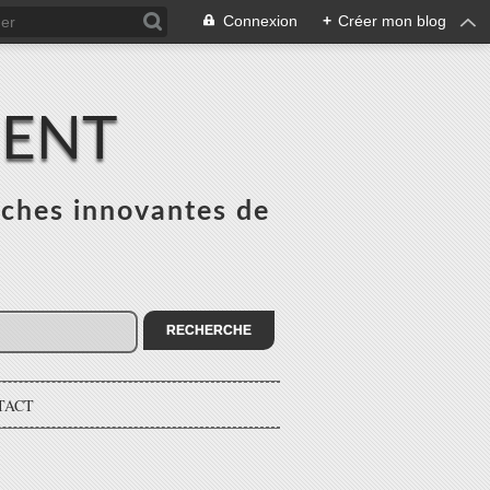
Connexion
+
Créer mon blog
MENT
ches innovantes de
s
TACT