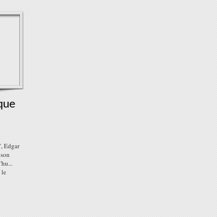
que
", Edgar
 son
hu...
 le