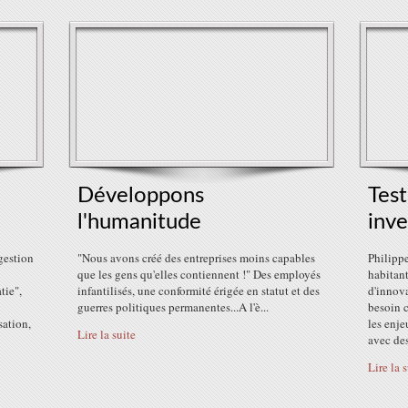
Développons
Test
l'humanitude
inv
gestion
"Nous avons créé des entreprises moins capables
Philippe
que les gens qu'elles contiennent !" Des employés
habitant
tie",
infantilisés, une conformité érigée en statut et des
d'innov
guerres politiques permanentes...A l'è...
besoin c
sation,
les enj
Lire la suite
avec des
Lire la 