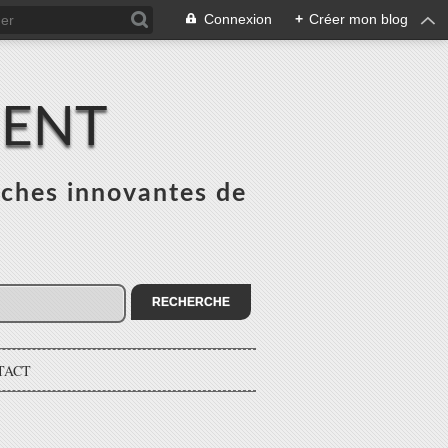
Connexion
+
Créer mon blog
MENT
ches innovantes de
s
TACT