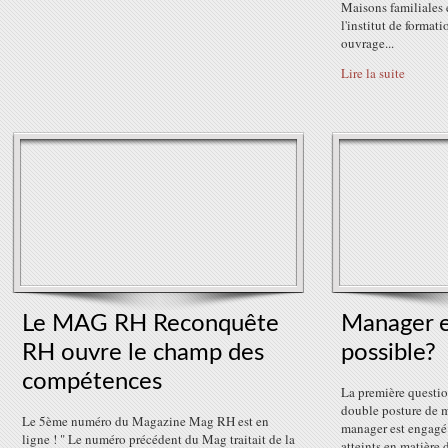
Maisons familiales e
l'institut de format
ouvrage...
Lire la suite
Le MAG RH Reconquête
Manager e
RH ouvre le champ des
possible?
compétences
La première question
double posture de m
Le 5ème numéro du Magazine Mag RH est en
manager est engagé 
ligne ! " Le numéro précédent du Mag traitait de la
atteints en matière 