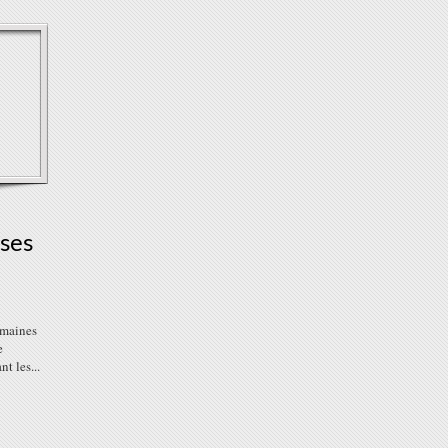
ises
umaines
e
t les...