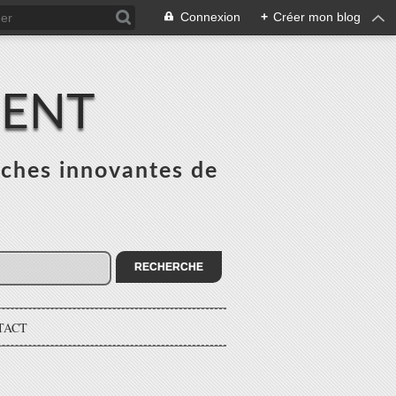
Connexion
+
Créer mon blog
MENT
ches innovantes de
s
TACT