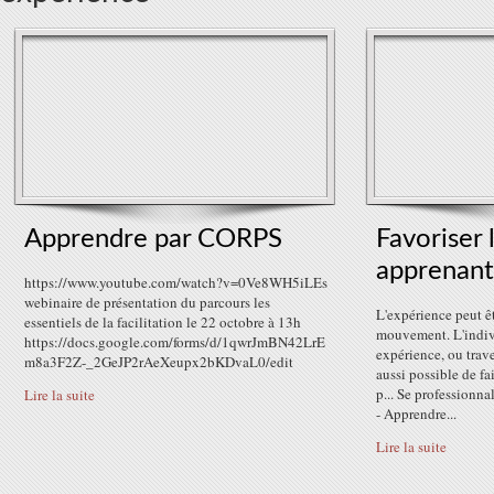
Apprendre par CORPS
Favoriser 
apprenant
https://www.youtube.com/watch?v=0Ve8WH5iLEs
webinaire de présentation du parcours les
L'expérience peut ê
essentiels de la facilitation le 22 octobre à 13h
mouvement. L'indivi
https://docs.google.com/forms/d/1qwrJmBN42LrE
expérience, ou trave
m8a3F2Z-_2GeJP2rAeXeupx2bKDvaL0/edit
aussi possible de fa
p... Se professionna
Lire la suite
- Apprendre...
Lire la suite