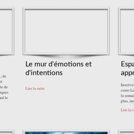
Le mur d'émotions et
Espa
d'intentions
app
, de
et
Inscrive
te de
Lire la suite
cours Le
tiques
la sema
nd le
plus, in
Lire la 