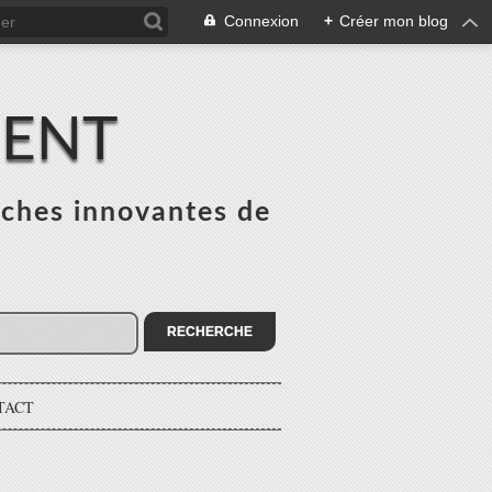
Connexion
+
Créer mon blog
MENT
ches innovantes de
s
TACT