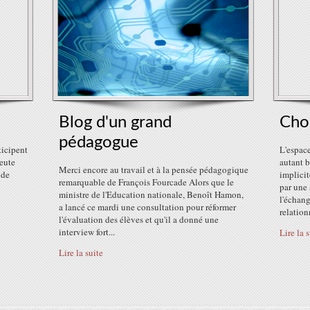
Blog d'un grand
Choi
pédagogue
ticipent
L'espace
eute
autant b
Merci encore au travail et à la pensée pédagogique
 de
implicit
remarquable de François Fourcade Alors que le
par une 
ministre de l'Education nationale, Benoît Hamon,
l'échang
a lancé ce mardi une consultation pour réformer
relationn
l'évaluation des élèves et qu'il a donné une
interview fort...
Lire la 
Lire la suite