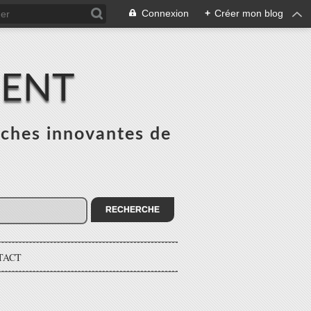
Connexion
+
Créer mon blog
MENT
ches innovantes de
s
TACT