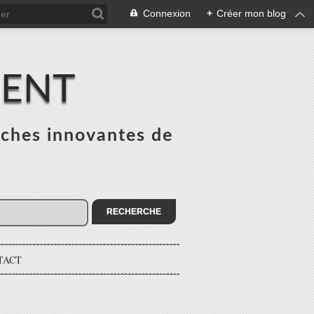
Connexion
+
Créer mon blog
MENT
ches innovantes de
s
TACT