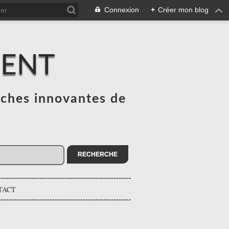
Connexion
+
Créer mon blog
MENT
ches innovantes de
s
TACT