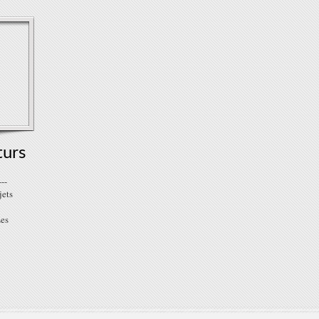
turs
--
jets
Les