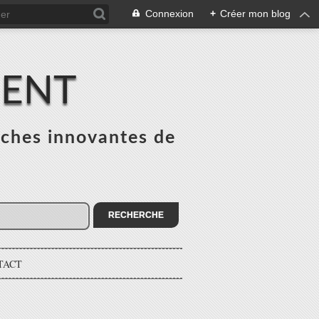
Connexion
+
Créer mon blog
MENT
ches innovantes de
s
TACT