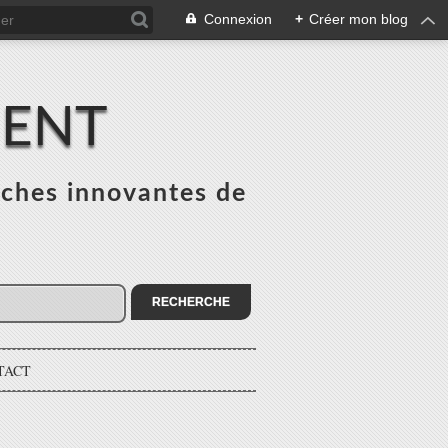
Connexion
+
Créer mon blog
MENT
ches innovantes de
s
TACT