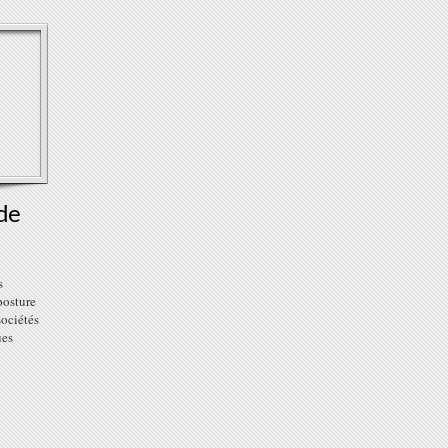
de
s
posture
sociétés
ues