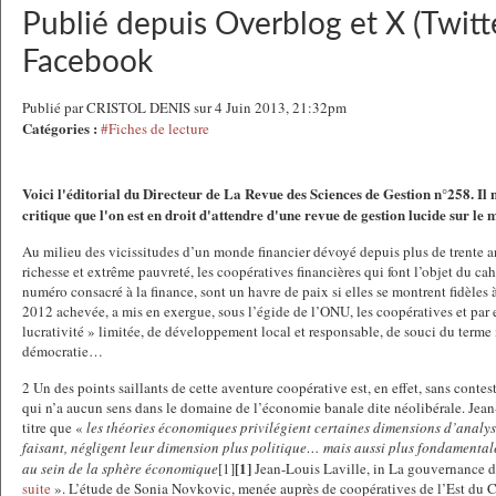
Publié depuis Overblog et X (Twitte
Facebook
Publié par CRISTOL DENIS sur 4 Juin 2013, 21:32pm
Catégories :
#Fiches de lecture
Voici l'éditorial du Directeur de La Revue des Sciences de Gestion n°258. Il n
critique que l'on est en droit d'attendre d'une revue de gestion lucide sur le
Au milieu des vicissitudes d’un monde financier dévoyé depuis plus de trente 
richesse et extrême pauvreté, les coopératives financières qui font l’objet du ca
numéro consacré à la finance, sont un havre de paix si elles se montrent fidèles à
2012 achevée, a mis en exergue, sous l’égide de l’ONU, les coopératives et par e
lucrativité » limitée, de développement local et responsable, de souci du terme
démocratie…
2 Un des points saillants de cette aventure coopérative est, en effet, sans contes
qui n’a aucun sens dans le domaine de l’économie banale dite néolibérale. Jean-
titre que «
les théories économiques privilégient certaines dimensions d’analys
faisant, négligent leur dimension plus politique… mais aussi plus fondamental
[1]
au sein de la sphère économique
[1]
Jean-Louis Laville, in La gouvernance de
suite
». L’étude de Sonia Novkovic, menée auprès de coopératives de l’Est du Ca