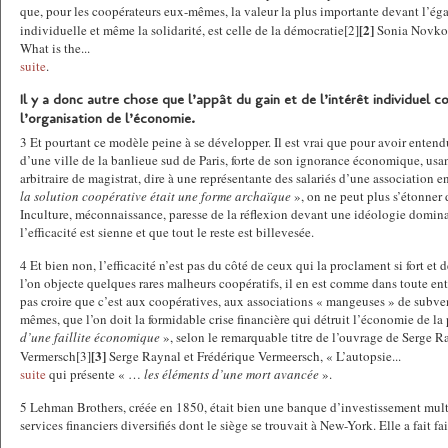
que, pour les coopérateurs eux-mêmes, la valeur la plus importante devant l’égal
[2]
individuelle et même la solidarité, est celle de la démocratie[2]
Sonia Novkov
What is the...
suite
.
Il y a donc autre chose que l’appât du gain et de l’intérêt individuel
l’organisation de l’économie.
3 Et pourtant ce modèle peine à se développer. Il est vrai que pour avoir entend
d’une ville de la banlieue sud de Paris, forte de son ignorance économique, usa
arbitraire de magistrat, dire à une représentante des salariés d’une association e
la solution coopérative était une forme archaïque
», on ne peut plus s’étonner 
Inculture, méconnaissance, paresse de la réflexion devant une idéologie dominan
l’efficacité est sienne et que tout le reste est billevesée.
4 Et bien non, l’efficacité n’est pas du côté de ceux qui la proclament si fort et 
l’on objecte quelques rares malheurs coopératifs, il en est comme dans toute ent
pas croire que c’est aux coopératives, aux associations « mangeuses » de subv
mêmes, que l’on doit la formidable crise financière qui détruit l’économie de la
d’une faillite économique
», selon le remarquable titre de l’ouvrage de Serge R
[3]
Vermersch[3]
Serge Raynal et Frédérique Vermeersch, « L’autopsie...
suite
qui présente « …
les éléments d’une mort avancée
».
5 Lehman Brothers, créée en 1850, était bien une banque d’investissement mul
services financiers diversifiés dont le siège se trouvait à New-York. Elle a fait f