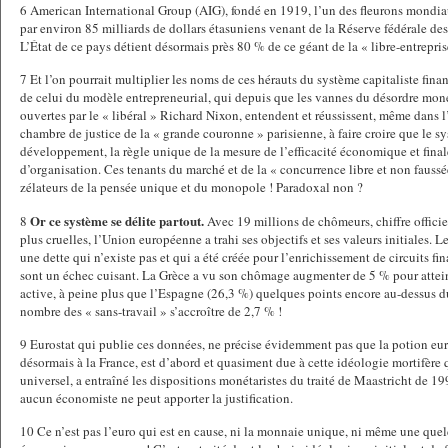
6 American International Group (AIG), fondé en 1919, l’un des fleurons mondiau
par environ 85 milliards de dollars étasuniens venant de la Réserve fédérale de
L’État de ce pays détient désormais près 80 % de ce géant de la « libre-entrepri
7 Et l’on pourrait multiplier les noms de ces hérauts du système capitaliste fina
de celui du modèle entrepreneurial, qui depuis que les vannes du désordre moné
ouvertes par le « libéral » Richard Nixon, entendent et réussissent, même dans 
chambre de justice de la « grande couronne » parisienne, à faire croire que le sy
développement, la règle unique de la mesure de l’efficacité économique et fina
d’organisation. Ces tenants du marché et de la « concurrence libre et non faussée 
zélateurs de la pensée unique et du monopole ! Paradoxal non ?
Or ce système se délite partout.
8
Avec 19 millions de chômeurs, chiffre officie
plus cruelles, l’Union européenne a trahi ses objectifs et ses valeurs initiales. L
une dette qui n’existe pas et qui a été créée pour l’enrichissement de circuits f
sont un échec cuisant. La Grèce a vu son chômage augmenter de 5 % pour attei
active, à peine plus que l’Espagne (26,3 %) quelques points encore au-dessus du
nombre des « sans-travail » s’accroître de 2,7 % !
9 Eurostat qui publie ces données, ne précise évidemment pas que la potion eu
désormais à la France, est d’abord et quasiment due à cette idéologie mortifère 
universel, a entraîné les dispositions monétaristes du traité de Maastricht de 19
aucun économiste ne peut apporter la justification.
10 Ce n’est pas l’euro qui est en cause, ni la monnaie unique, ni même une que