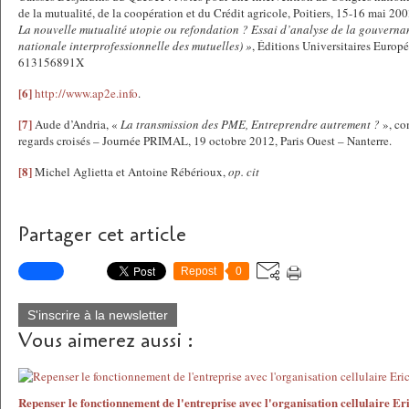
de la mutualité, de la coopération et du Crédit agricole, Poitiers, 15-16 mai 200
La nouvelle mutualité utopie ou refondation ? Essai d’analyse de la gouvern
nationale interprofessionnelle des mutuelles) »
, Éditions Universitaires Europ
613156891X
[6]
http://www.ap2e.info
.
[7]
Aude d’Andria, «
La transmission des PME, Entreprendre autrement ?
», c
regards croisés – Journée PRIMAL, 19 octobre 2012, Paris Ouest – Nanterre.
[8]
Michel Aglietta et Antoine Rébérioux,
op. cit
Partager cet article
Repost
0
S'inscrire à la newsletter
Vous aimerez aussi :
Repenser le fonctionnement de l'entreprise avec l'organisation cellulaire E