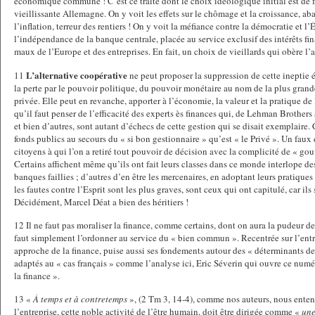
économique commune ! C’est ce traité dont le choix idéologique initial est de fav
vieillissante Allemagne. On y voit les effets sur le chômage et la croissance, ab
l’inflation, terreur des rentiers ! On y voit la méfiance contre la démocratie et l’
l’indépendance de la banque centrale, placée au service exclusif des intérêts fin
maux de l’Europe et des entreprises. En fait, un choix de vieillards qui obère l’a
L’alternative coopérative
11
ne peut proposer la suppression de cette ineptie
la perte par le pouvoir politique, du pouvoir monétaire au nom de la plus grande
privée. Elle peut en revanche, apporter à l’économie, la valeur et la pratique d
qu’il faut penser de l’efficacité des experts ès finances qui, de Lehman Brothers
et bien d’autres, sont autant d’échecs de cette gestion qui se disait exemplaire.
fonds publics au secours du « si bon gestionnaire » qu’est « le Privé ». Un faux
citoyens à qui l’on a retiré tout pouvoir de décision avec la complicité de « go
Certains affichent même qu’ils ont fait leurs classes dans ce monde interlope d
banques faillies ; d’autres d’en être les mercenaires, en adoptant leurs pratiques
les fautes contre l’Esprit sont les plus graves, sont ceux qui ont capitulé, car ils
Décidément, Marcel Déat a bien des héritiers !
12 Il ne faut pas moraliser la finance, comme certains, dont on aura la pudeur de 
faut simplement l’ordonner au service du « bien commun ». Recentrée sur l’entrep
approche de la finance, puise aussi ses fondements autour des « déterminants de 
adaptés au « cas français » comme l’analyse ici, Eric Séverin qui ouvre ce num
la finance ».
13 «
À temps et à contretemps
», (2 Tm 3, 14-4), comme nos auteurs, nous ente
l’entreprise, cette noble activité de l’être humain, doit être dirigée comme «
une