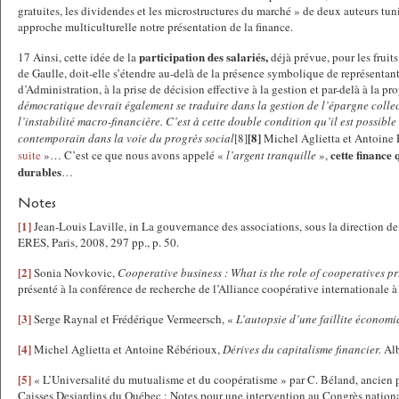
gratuites, les dividendes et les microstructures du marché » de deux auteurs tu
approche multiculturelle notre présentation de la finance.
participation des salariés,
17 Ainsi, cette idée de la
déjà prévue, pour les fruits
de Gaulle, doit-elle s’étendre au-delà de la présence symbolique de représentant
d’Administration, à la prise de décision effective à la gestion et par-delà à la pr
démocratique devrait également se traduire dans la gestion de l’épargne collec
l’instabilité macro-financière. C’est à cette double condition qu’il est possible
[8]
contemporain dans la voie du progrès social
[8]
Michel Aglietta et Antoine Ré
cette finance 
suite
»… C’est ce que nous avons appelé «
l’argent tranquille
»,
durables
…
Notes
[1]
Jean-Louis Laville, in La gouvernance des associations, sous la direction de 
ERES, Paris, 2008, 297 pp., p. 50.
[2]
Sonia Novkovic,
Cooperative business : What is the role of cooperatives p
présenté à la conférence de recherche de l’Alliance coopérative internationale à
[3]
Serge Raynal et Frédérique Vermeersch, «
L’autopsie d’une faillite économ
[4]
Michel Aglietta et Antoine Rébérioux,
Dérives du capitalisme financier.
Alb
[5]
« L’Universalité du mutualisme et du coopératisme » par C. Béland, ancien
Caisses Desjardins du Québec : Notes pour une intervention au Congrès nationa