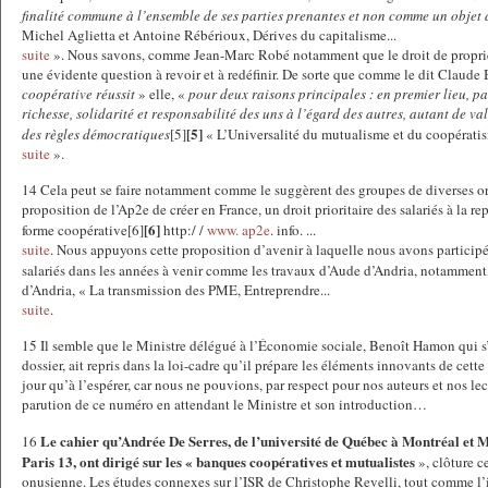
finalité commune à l’ensemble de ses parties prenantes et non comme un objet 
Michel Aglietta et Antoine Rébérioux, Dérives du capitalisme...
suite
». Nous savons, comme Jean-Marc Robé notamment que le droit de proprié
une évidente question à revoir et à redéfinir. De sorte que comme le dit Claude
coopérative réussit
» elle, «
pour deux raisons principales : en premier lieu, pa
richesse, solidarité et responsabilité des uns à l’égard des autres, autant de v
[5]
des règles démocratiques
[5]
« L’Universalité du mutualisme et du coopératis
suite
».
14 Cela peut se faire notamment comme le suggèrent des groupes de diverses ori
proposition de l’Ap2e de créer en France, un droit prioritaire des salariés à la re
[6]
forme coopérative[6]
http:/ /
www. ap2e
. info. ...
suite
. Nous appuyons cette proposition d’avenir à laquelle nous avons particip
salariés dans les années à venir comme les travaux d’Aude d’Andria, notamment
d’Andria, « La transmission des PME, Entreprendre...
suite
.
15 Il semble que le Ministre délégué à l’Économie sociale, Benoît Hamon qui s’
dossier, ait repris dans la loi-cadre qu’il prépare les éléments innovants de cette
jour qu’à l’espérer, car nous ne pouvions, par respect pour nos auteurs et nos lec
parution de ce numéro en attendant le Ministre et son introduction…
Le cahier qu’Andrée De Serres, de l’université de Québec à Montréal et M
16
Paris 13, ont dirigé sur les « banques coopératives et mutualistes
», clôture c
onusienne. Les études connexes sur l’ISR de Christophe Revelli, tout comme l’i