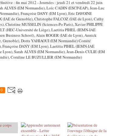
finitive : fin mai 2012 - Journées : jeudi 21 et vendredi 22 juin
 Sarah ALVES (EM Normandie), Loïc CADIN (ESCP-EAP), Jean-Luc
ormandie), Françoise DANY (EM Lyon), Eric DAVOINE
IX (IAE de Grenoble), Christophe FALCOZ (IAE de Lyon), Cathy
, Christine MUSSELIN (Sciences-Po Paris), Xavier PHILIPPE
LT (HEC-Université de Liège), Laetitia PIHEL (IEMN-IAE
en Business School), Alain ROGER (IAE de Lyon), Annick
e, Grenoble), Dorra YAHIAOUI (EM Normandie) Comité
), Françoise DANY (EM Lyon), Laetitia PIHEL (IEMN-IAE
 de Lyon), Sarah ALVES (EM Normandie), Jean-Denis CULIE (EM
ndie), Coraline LE BUZULLIER (EM Normandie)
0