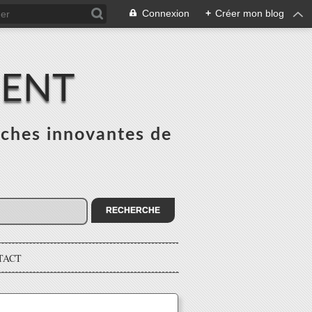
Connexion
+
Créer mon blog
MENT
ches innovantes de
s
TACT