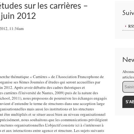
udes sur les carrières –
Sui
 juin 2012
RS
 2012, 11:34am
New
Abonne
cherche thématique « Carrières » de l’Association Francophone de
article
anise ses 8èmes Journées d’études qui seront accueillies par
Email
n 2012. Après avoir débattu des cadres théoriques et
s carrières (Université de Nantes, 2009) puis de la nature des
School, 2011), nous proposons de poursuivre les échanges engagés
convient d’entendre le terme de structures dans une acception large
nisationnelles mais aussi les institutions et les structures
nt être multipliés et se situer aussi bien au niveau organisationnel
précisément, nous souhaitons que les communications privilégient
tructures organisationnelles L’objectif consiste ici à s’intéresser à
s et aux interactions entre agence et structure. Les sujets suivants