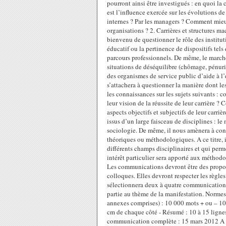
pourront ainsi être investigués : en quoi la 
est l’influence exercée sur les évolutions d
internes ? Par les managers ? Comment mieux
organisations ? 2. Carrières et structures ma
bienvenu de questionner le rôle des instituti
éducatif ou la pertinence de dispositifs tels
parcours professionnels. De même, le marché 
situations de déséquilibre (chômage, pénuri
des organismes de service public d’aide à l’
s’attachera à questionner la manière dont le
les connaissances sur les sujets suivants : c
leur vision de la réussite de leur carrière ?
aspects objectifs et subjectifs de leur carri
issus d’un large faisceau de disciplines : 
sociologie. De même, il nous amènera à con
théoriques ou méthodologiques. A ce titre, il
différents champs disciplinaires et qui perm
intérêt particulier sera apporté aux méthodo
Les communications devront être des proposit
colloques. Elles devront respecter les règl
sélectionnera deux à quatre communication
partie au thème de la manifestation. Normes
annexes comprises) : 10 000 mots + ou – 10
cm de chaque côté - Résumé : 10 à 15 lignes
communication complète : 15 mars 2012 A 