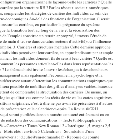
configuration organisationnelle façonne-t-elle les carrières ? Quelle
e carrière par la structure RH ? Par les réseaux sociaux numériques
 comprendre les stratégies de carrière des individus au sein des
cro-économiques Au-delà des frontières de l’organisation, il serait
ons sur les carrières, en particulier la prégnance du système
 que la formation tout au long de la vie et la sécurisation des
de l’emploi constitue un terrain approprié, à travers l’étude de
e de main d’œuvre dans certains secteurs d’activité) ou l’influence
emploi. 3. Carrières et structures mentales Cette dernière approche
s individus perçoivent leur carrière, en approfondissant par exemple
omment les individus donnent-ils du sens à leur carrière ? Quelle est
 Comment les personnes articulent-elles dans leurs représentations les
ère ? Le thème choisi invite à ouvrir les échanges à des chercheurs
le management mais également l’économie, la psychologie et la
sidérer avec autant d’attention les communications empiriques que
 sera possible de mobiliser des grilles d’analyses variées, issues de
ettent de comprendre la structuration des carrières. De même, un
logies qualitatives comme les récits de vie ou les cartes cognitives.
ions originales, c’est-à-dire ne pas avoir été présentées à d’autres
es de présentation et le calendrier ci-après. La Revue @GRH
s qui seront publiées dans un numéro consacré entièrement ou en
 de rédaction des communications : - Texte (bibliographie et
% - Caractères : Times New Roman 12 - Interligne 1,5, marges 2,5
 - Mots-clés : environ 5 Calendrier : - Soumission d’une
envoyer à : jd.culie@em-normandie.fr - Réponse du comité