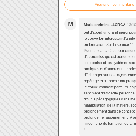
Ajouter un commentaire
M
Marie christine LLORCA
13/10
out d'abord un grand merci pour l
je trouve fort intéréssant l'ang
en formation. Sur la séance 11 
Pour la séance 2 et pour enter 
d'apprentissage est porteuse et v
l'entreprise et les systèmes soc
pratiques et d'amorcer un enric
d'échanger sur nos façons conc
repérage et d'enrichir ma prati
je trouve vraiment porteurs les 
sentiment d'efficacité personne
d'outils pédagogiques dans mes 
manipulation, de la matière, et d
prolongement dans ce concept d
prolonger le raisonnement . Av
l'ingénierie de formation ou à 
!