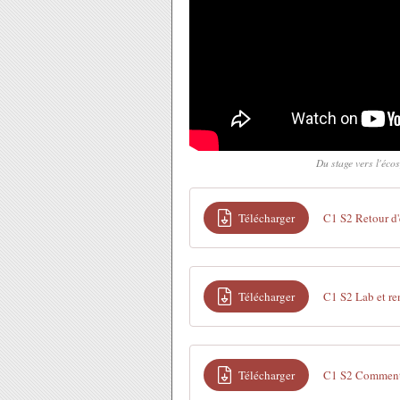
Du stage vers l'éco
Télécharger
C1 S2 Retour d
Télécharger
C1 S2 Lab et re
Télécharger
C1 S2 Comment 