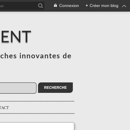
Connexion
+
Créer mon blog
MENT
ches innovantes de
s
TACT