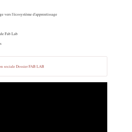
ge vers l'écosystème d'apprentissage
 de Fab Lab
s
on sociale Dossier FAB LAB