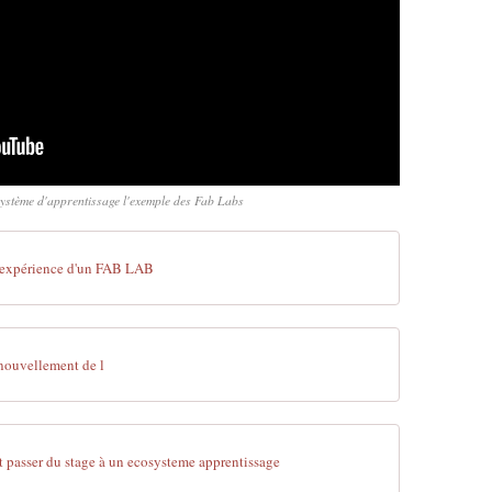
système d'apprentissage l'exemple des Fab Labs
'expérience d'un FAB LAB
nouvellement de l
passer du stage à un ecosysteme apprentissage