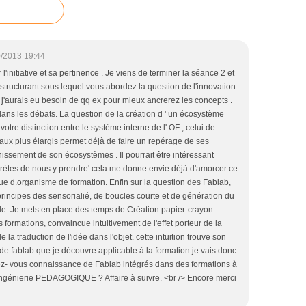
/2013 19:44
'initiative et sa pertinence . Je viens de terminer la séance 2 et
le structurant sous lequel vous abordez la question de l'innovation
, j'aurais eu besoin de qq ex pour mieux ancrerez les concepts .
dans les débats. La question de la création d ' un écosystème
otre distinction entre le système interne de l' OF , celui de
iaux plus élargis permet déjà de faire un repérage de ses
hissement de son écosystèmes . Il pourrait être intéressant
rètes de nous y prendre' cela me donne envie déjà d'amorcer ce
que d.organisme de formation. Enfin sur la question des Fablab,
principes des sensorialié, de boucles courte et de génération du
lle. Je mets en place des temps de Création papier-crayon
formations, convaincue intuitivement de l'effet porteur de la
e la traduction de l'idée dans l'objet. cette intuition trouve son
e fablab que je découvre applicable à la formation.je vais donc
ez- vous connaissance de Fablab intégrés dans des formations à
l'ingénierie PEDAGOGIQUE ? Affaire à suivre. <br /> Encore merci