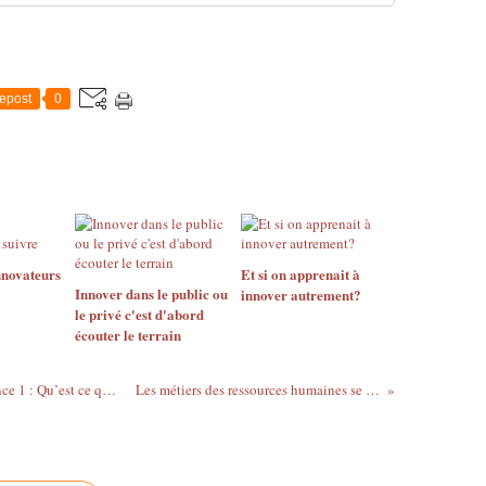
epost
0
nnovateurs
Et si on apprenait à
Innover dans le public ou
innover autrement?
le privé c'est d'abord
écouter le terrain
Chapitre 1 : Pourquoi Innover? Séquence 1 : Qu’est ce qu’innover en formation?
Les métiers des ressources humaines se professionnalisent