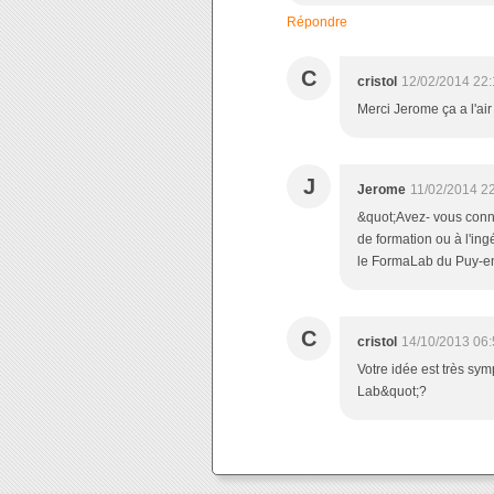
Répondre
C
cristol
12/02/2014 22:
Merci Jerome ça a l'air
J
Jerome
11/02/2014 2
&quot;Avez- vous conna
de formation ou à l'in
le FormaLab du Puy-en-V
C
cristol
14/10/2013 06:
Votre idée est très sy
Lab&quot;?