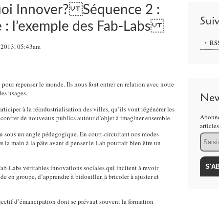
uoi Innover? Séquence 2 :
Sui
le : l’exemple des Fab-Labs
RS
 2013, 05:43am
pour repenser le monde. Ils nous font entrer en relation avec notre
les usages.
New
iciper à la réindustrialisation des villes, qu’ils vont régénérer les
Abonne
encontrer de nouveaux publics autour d’objet à imaginer ensemble.
article
vu sous un angle pédagogique. En court-circuitant nos modes
Email
 la main à la pâte avant d penser le Lab pourrait bien être un
Fab-Labs véritables innovations sociales qui incitent à revoir
 en groupe, d’apprendre à bidouiller, à bricoler à ajuster et
ectif d’émancipation dont se prévaut souvent la formation