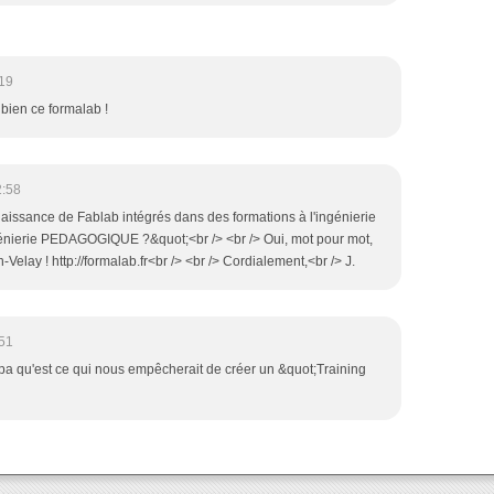
19
 bien ce formalab !
2:58
issance de Fablab intégrés dans des formations à l'ingénierie
génierie PEDAGOGIQUE ?&quot;<br /> <br /> Oui, mot pour mot,
elay ! http://formalab.fr<br /> <br /> Cordialement,<br /> J.
51
mpa qu'est ce qui nous empêcherait de créer un &quot;Training