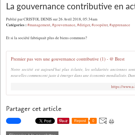
La gouvernance contributive en ac
Publié par CRISTOL DENIS sur 26 Avril 2018, 05:34am
Catégories :
#management
,
#gouvernance
,
#diriger
,
#coopérer
,
#apprenance
Et si la société fabriquait plus de biens communs?
Premier pas vers une gouvernance contributive (1) - @ Brest
Notre société est aujourd'hui plus éclatée, les solidarités anciennes so
nouvelles commencent juste à émerger dans une économie mondialisée. Dans
https://www.a-
Partager cet article
Repost
0