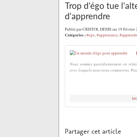
Trop d'égo tue l'al
d'apprendre
Publié par CRISTOL DENIS sur 19 Février
Catégories :
#égo
,
#apprenance
,
#apprendr
Nous sommes quotidiennement en relatio
avec lesquels nous nous comparons. Pour 
ht
Partager cet article