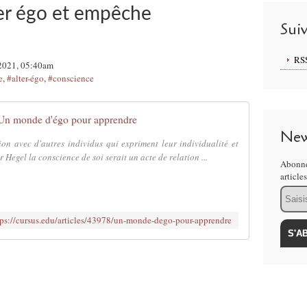
ter égo et empêche
Sui
RS
 2021, 05:40am
e
,
#alter-égo
,
#conscience
Un monde d'égo pour apprendre
New
n avec d'autres individus qui expriment leur individualité et
Hegel la conscience de soi serait un acte de relation ...
Abonne
article
Email
tps://cursus.edu/articles/43978/un-monde-dego-pour-apprendre