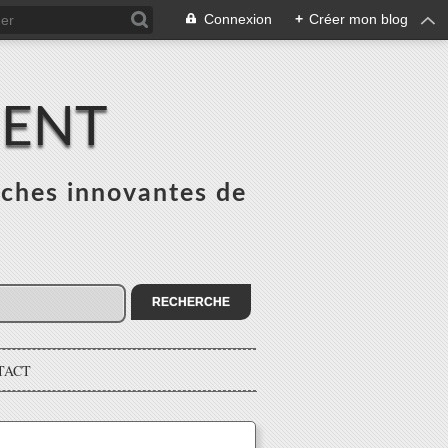
Connexion
+
Créer mon blog
MENT
ches innovantes de
s
TACT