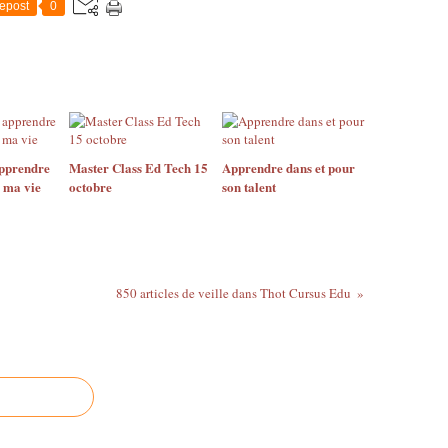
t
epost
0
o
i
r
e
e
t
u
pprendre
Master Class Ed Tech 15
Apprendre dans et pour
d
e ma vie
octobre
son talent
i
a
i
t
l
e
850 articles de veille dans Thot Cursus Edu
d
e
s
i
r
d
'
a