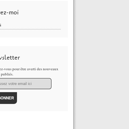
vez-moi
S
 on LinkedIn: et si cet observatoire etudiait le desir d&#39;apprendre
sletter
z-vous pour être averti des nouveaux
s publiés.