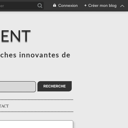
Connexion
+
Créer mon blog
MENT
ches innovantes de
s
TACT