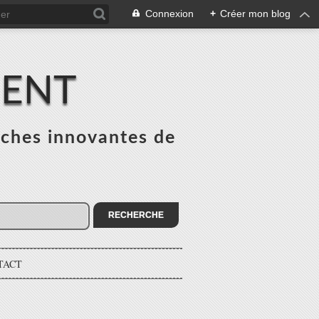
Connexion
+
Créer mon blog
MENT
ches innovantes de
s
TACT