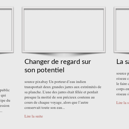
Changer de regard sur
La s
son potentiel
source p
oiseau c
source pixabay Un porteur d’eau indien
le faire 
transportait deux grandes jarres aux extrémités de
corps en
 public
sa planche. L’une des jarres était fêlée et perdait
oiseau s
r qui
presque la moitié de son précieux contenu au
cipe du
cours de chaque voyage, alors que l’autre
Lire la 
ression
conservait toute son eau...
..
Lire la suite