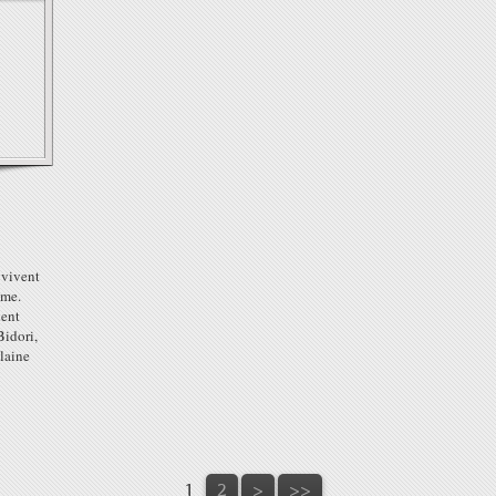
 vivent
mme.
dent
Bidori,
ilaine
1
2
>
>>