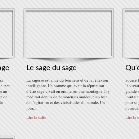
age
Le sage du sage
Qu'e
eux
La sagesse est amie du bon sens et de la réflexion
Source 
le, peu
intelligente. Un homme qui avait la réputation
là viva
de au
d’être sage vivait en ermite sur une montagne. Il y
grande s
en de
méditait depuis de nombreuses années, bien loin
lointain
la
de l’agitation et des vicissitudes du monde. Un
pour sa 
jour,...
humeur..
Lire la suite
Lire la 