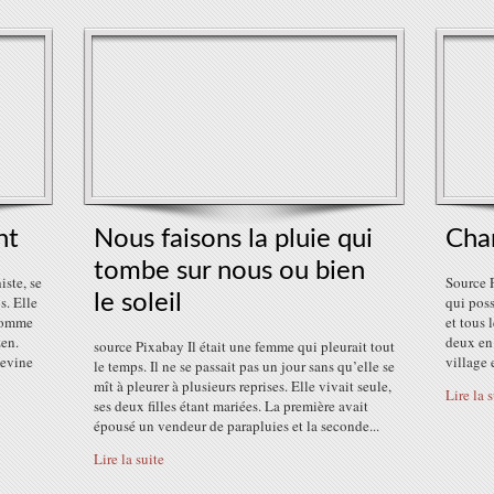
nt
Nous faisons la pluie qui
Cha
tombe sur nous ou bien
ste, se
Source P
le soleil
s. Elle
qui poss
 comme
et tous 
zen.
deux en 
source Pixabay Il était une femme qui pleurait tout
devine
village e
le temps. Il ne se passait pas un jour sans qu’elle se
mît à pleurer à plusieurs reprises. Elle vivait seule,
Lire la 
ses deux filles étant mariées. La première avait
épousé un vendeur de parapluies et la seconde...
Lire la suite