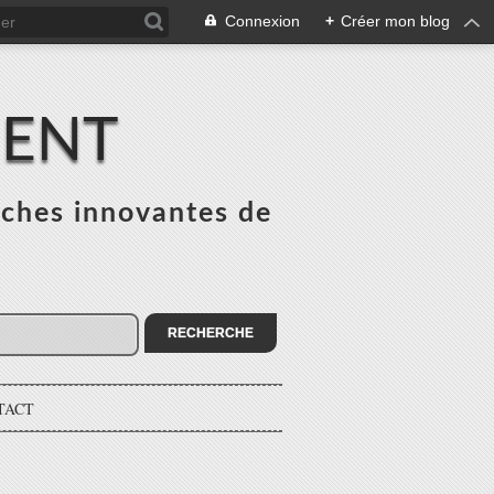
Connexion
+
Créer mon blog
MENT
ches innovantes de
s
TACT