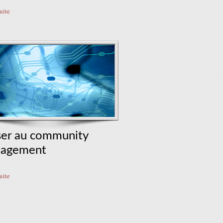
suite
ser au community
agement
suite