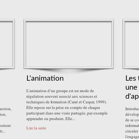
L'animation
Les 
une
L’animation d’un groupe est un mode de
d'ap
régulation souvent associé aux sciences et
techniques de formation (Carré et Caspar, 1999).
Elle repose sur la prise en compte de chaque
uction,
Introdu
participant dans une visée partagée, par exemple
ion,
développ
apprendre ou produire. Elle...
de se co
ssitent
informat
Lire la suite
i...
circuler
l'engage