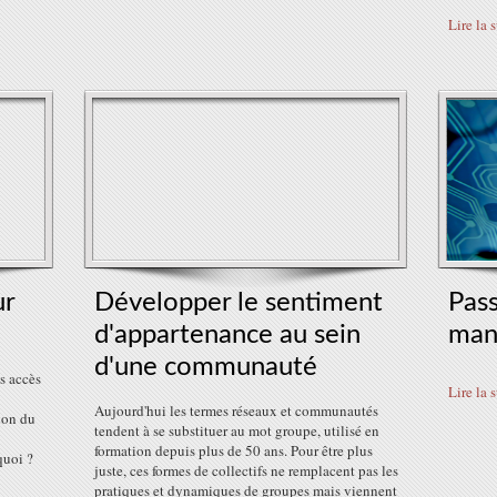
Lire la 
ur
Développer le sentiment
Pas
d'appartenance au sein
man
d'une communauté
s accès
Lire la 
Aujourd'hui les termes réseaux et communautés
ion du
tendent à se substituer au mot groupe, utilisé en
formation depuis plus de 50 ans. Pour être plus
quoi ?
juste, ces formes de collectifs ne remplacent pas les
pratiques et dynamiques de groupes mais viennent