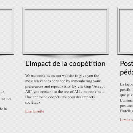
L'impact de la coopétition
Pos
péd
We use cookies on our website to give you the
most relevant experience by remembering your
La faço
preferences and repeat visits. By clicking "Accept
possibil
All", you consent to the use of ALL the cookies ...
nt 3
que je v
Une approche coopétitive pour des impacts
ligence
L'animat
sociétaux
posture
de la
l'intelli
Lire la suite
Lire la 