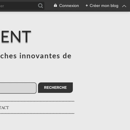
Connexion
+
Créer mon blog
MENT
ches innovantes de
s
TACT