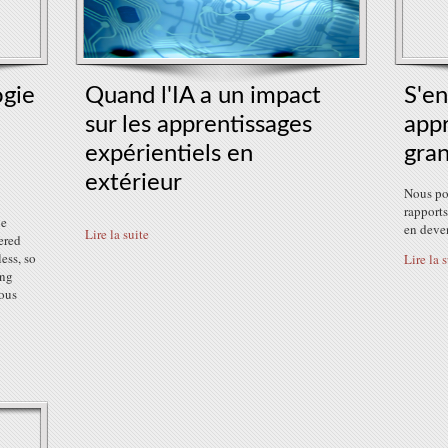
ogie
Quand l'IA a un impact
S'en
sur les apprentissages
app
expérientiels en
gran
extérieur
Nous po
rapport
ne
en deve
Lire la suite
ered
ess, so
Lire la 
ing
nous